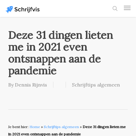
Skip
Men
to
search
main
content
Deze 31 dingen lieten
me in 2021 even
ontsnappen aan de
pandemie
By
Dennis Rijnvis
Schrijftips algemeen
Je bent hier:
Home
»
Schrijftips algemeen
»
Deze 31 dingen lieten me
in 2021 even ontsnappen aan de pandemie