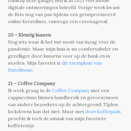
Dankzij deze gadget heb ik in 2021 veel mooie
digitale ontmoetingen beleefd. Vorige week kwam
de Brio nog van pas tijdens een geïmproviseerd
online kerstdiner, vanwege een coronageval.
20 – Kleurig kussen
Nog iets waar ik het nut nooit van inzag voor de
pandemie. Maar mijn huis is nu comfortabeler en
gezelliger door kussens voor op de bank en in
stoelen. Mijn favoriet is
dit exemplaar van
Dutchbone
.
21 – Coffee Company
Ik werk graag in de
Coffee Company
met een
cappuccinno binnen handbereik en geroezemoes
van andere bezoekers op de achtergrond. Tijden
lockdowns kan dat niet. Maar met
deze koffiepads
proefde ik toch de smaak van mijn favoriete
koffietentje.