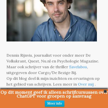
Dennis Rijnvis, journalist voor onder meer De
Volkskrant, Quest, Nu.nl en Psychologie Magazine.
Maar ook schrijver van de thriller
Savelsbos
,
uitgegeven door Cargo/De Bezige Bij.
Op dit blog deel ik mijn inzichten en ervaringen op
het gebied van schrijven. Lees meer in
Over mij
.
Dit zijn naar mijn mening
de beste 21 boeken over
Op dit moment geef ik alleen schrijfcursussen over
X
ChatGPT voor groepen op aanvraag
schrijven
.
Meer info