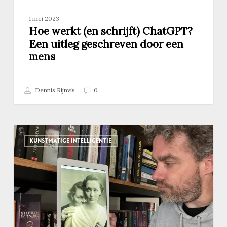
1 mei 2023
Hoe werkt (en schrijft) ChatGPT?
Een uitleg geschreven door een
mens
Dennis Rijnvis
0
Waarom
KUNSTMATIGE INTELLIGENTIE
er
geen
magische
prompts
voor
ChatGPT
bestaan