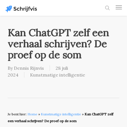
Skip
Men
to
search
main
content
Kan ChatGPT zelf een
verhaal schrijven? De
proef op de som
By
Dennis Rijnvis
28 juli
2024
Kunstmatige intelligentie
Je bent hier:
Home
»
Kunstmatige intelligentie
»
Kan ChatGPT zelf
een verhaal schrijven? De proef op de som