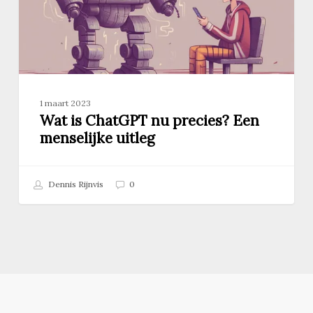
uitleg
1 maart 2023
Wat is ChatGPT nu precies? Een
menselijke uitleg
Dennis Rijnvis
0