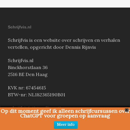
Schrijfvis.nl
Schrijfvis is een website over schrijven en verhalen
vertellen, opgericht door Dennis Rijnvis
Schrijfvis.nl
Binckhorstlaan 36
2516 BE Den Haag
KVK nr: 67454615
BTW-nr: NL182365190B01
schrijfvis(at)gmail(punt)com
Op dit moment geef ik alleen schrijfcursussen over
X
ChatGPT voor groepen op aanvraag
Deze website wordt gehost door Xel Media
Meer info