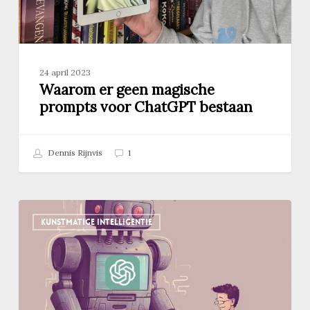
24 april 2023
Waarom er geen magische
prompts voor ChatGPT bestaan
Dennis Rijnvis
1
Wat
KUNSTMATIGE INTELLIGENTIE
is
ChatGPT
nu
precies?
Een
menselijke