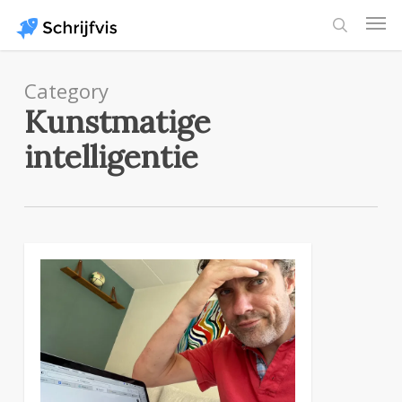
Skip
Men
to
search
main
content
Category
Kunstmatige
intelligentie