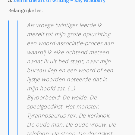
5.
Zen in the art of writing – Ray Bradbury
Belangrijke les:
Als vroege twintiger leerde ik
mezelf tot mijn grote opluchting
een woord-associatie-proces aan
waarbij ik elke ochtend meteen
nadat ik uit bed stapt, naar mijn
bureau liep en een woord of een
lijstje woorden noteerde dat in
mijn hoofd zat. (…)
Bijvoorbeeld: De weide. De
speelgoedkist. Het monster.
Tyrannosaurus rex. De kerkklok.
De oude man. De oude vrouw. De
telefoon. De stoep. De doodskist.