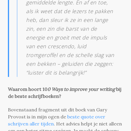
gemiddelde lengte. En af en toe,
als ik weet dat de lezers te pakken
heb, dan sleur ik ze in een lange
zin, een zin die barst van de
energie en groeit met de impuls
van een crescendo, luid
tromgeroffel en de schelle slag van
een bekken – geluiden die zeggen:
“luister dit is belangrijk!”
Waarom hoort
10
0 Ways to
imp
rove your writing
bij
de beste schrijfboeken?
Bovenstaand fragment uit dit boek van Gary
Provost is in mijn ogen de
beste quote over
schrijven aller tijden
. Het advies helpt je niet alleen
om een beter ritme creëren. Je maakt de opbouw