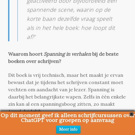
geactiveerd door bijvoorbeeld een
spannende scene, waarin op de
korte baan dezelfde vraag speelt
als in het hele boek: hoe loopt dit
af?’
Waarom hoort
Spanning in verhalen
bij de beste
boeken over schrijven?
Dit boek is vrij technisch, maar het maakt je ervan
bewust dat je tijdens het schrijven constant moet
vechten om aandacht van je lezer. Spanning is
daarbij het belangrijkste wapen. Zelfs in één enkele
zin kan al een spanningsboog zitten, zo maakt
Appel duidelijk.
Op dit moment geef ik alleen schrijfcursussen over
X
ChatGPT voor groepen op aanvraag
20
. Kinderboeken schrijven – Wim Daniëls
Meer info