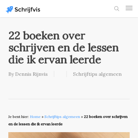
Skip
Men
to
search
main
content
22 boeken over
schrijven en de lessen
die ik ervan leerde
By
Dennis Rijnvis
Schrijftips algemeen
Je bent hier:
Home
»
Schrijftips algemeen
»
22 boeken over schrijven
en de lessen die ik ervan leerde