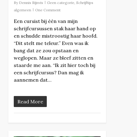
By
Dennis Rijnvis
Geen categorie
,
Schrijftips
algemeen
One Comment
Een cursist bij één van mijn
schrijfcursussen stak haar hand op
en schudde mistroostig haar hoofd.
“Dit stelt me teleur.” Even was ik
bang dat ze zou opstaan en
weglopen. Maar ze bleef zitten en
staarde me aan. “Ik zit hier toch bij
een schrijfcursus? Dan mag ik
aannemen dat…
Read More