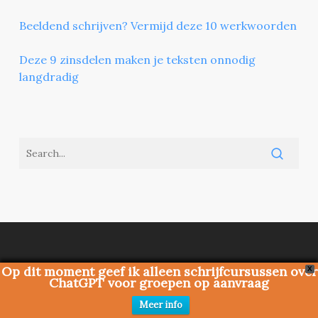
Beeldend schrijven? Vermijd deze 10 werkwoorden
Deze 9 zinsdelen maken je teksten onnodig
langdradig
Op dit moment geef ik alleen schrijfcursussen over
Schrijfvis.nl
X
ChatGPT voor groepen op aanvraag
Schrijfvis is een website over schrijven en verhalen
Meer info