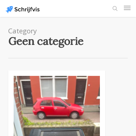
Skip
Men
to
search
main
content
Category
Geen categorie