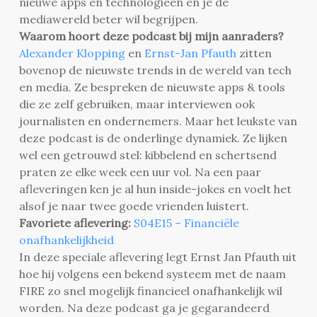
nieuwe apps en technologieën en je de
mediawereld beter wil begrijpen.
Waarom hoort deze podcast bij mijn aanraders?
Alexander Klopping
en
Ernst-Jan Pfauth
zitten
bovenop de nieuwste trends in de wereld van tech
en media. Ze bespreken de nieuwste apps & tools
die ze zelf gebruiken, maar interviewen ook
journalisten en ondernemers. Maar het leukste van
deze podcast is de onderlinge dynamiek. Ze lijken
wel een getrouwd stel: kibbelend en schertsend
praten ze elke week een uur vol. Na een paar
afleveringen ken je al hun inside-jokes en voelt het
alsof je naar twee goede vrienden luistert.
Favoriete aflevering:
S04E15 – Financiële
onafhankelijkheid
In deze speciale aflevering legt Ernst Jan Pfauth uit
hoe hij volgens een bekend systeem met de naam
FIRE zo snel mogelijk financieel onafhankelijk wil
worden. Na deze podcast ga je gegarandeerd