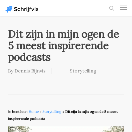
Skip
Men
to
search
main
content
Dit zijn in mijn ogen de
5 meest inspirerende
podcasts
By
Dennis Rijnvis
Storytelling
Je bent hier:
Home
»
Storytelling
»
Dit zijn in mijn ogen de 5 meest
inspirerende podcasts