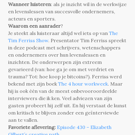
Wanneer luisteren
: als je inzicht wil in de werkwijze
en levenslessen van succesvolle ondernemers,
acteurs en sporters.
Waarom een aanrader
?
Je steekt als luisteraar altijd wel iets op van
The
Tim Ferriss Show
. Presentator Tim Ferriss spreekt
in deze podcast met schrijvers, wetenschappers
en ondernemers over hun levenslessen en
inzichten. De onderwerpen zijn extreem
gevarieerd (van: hoe ga je om met verdriet en
trauma? Tot: hoe koop je bitcoins?). Ferriss werd
bekend met zijn boek
The 4 hour workweek
. Maar
hij is ook één van de meest onbevooroordeelde
interviewers die ik ken. Veel adviezen van zijn
gasten probeert hij zelf uit. En hij verstaat de kunst
om kritisch te blijven zonder een geïnterviewde
aan te vallen.
Favoriete aflevering:
Episode 430 – Elizabeth
Gilbert’s creative path