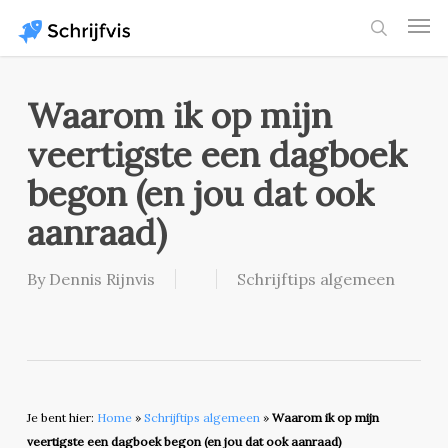
Skip
Men
to
search
main
content
Waarom ik op mijn
veertigste een dagboek
begon (en jou dat ook
aanraad)
By
Dennis Rijnvis
Schrijftips algemeen
Je bent hier:
Home
»
Schrijftips algemeen
»
Waarom ik op mijn
veertigste een dagboek begon (en jou dat ook aanraad)