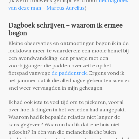
(Ik werd trouwens geïnspireerd door
het dagboek
van deze man – Marcus Aurelius
)
Dagboek schrijven – waarom ik ermee
begon
Kleine observaties en ontmoetingen begon ik in de
lockdown meer te waarderen: een mooie hemel bij
een avondwandeling, een praatje met een
voorbijganger die padden overzette op het
fietspad vanwege
de paddentrek
. Ergens vond ik
het jammer dat ik die alledaagse gebeurtenissen zo
snel weer vervaagden in mijn geheugen.
Ik had ook iets te veel tijd om te piekeren, vooral
over hoe ik dingen in het verleden had aangepakt.
Waarom had ik bepaalde relaties niet langer de
kans gegeven? Waarom had ik dat ene huis niet
gekocht? In één van die melancholische buien