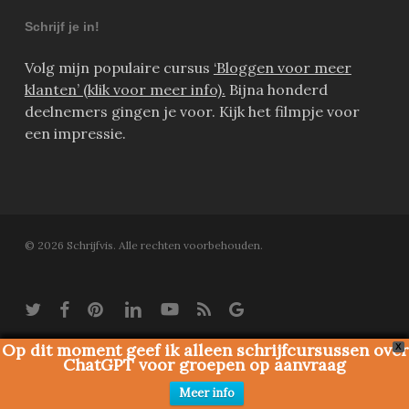
Schrijf je in!
Volg mijn populaire cursus
‘Bloggen voor meer
klanten’ (klik voor meer info).
Bijna honderd
deelnemers gingen je voor. Kijk het filmpje voor
een impressie.
© 2026 Schrijfvis. Alle rechten voorbehouden.
twitter
facebook
pinterest
linkedin
youtube
RSS
google-
plus
Op dit moment geef ik alleen schrijfcursussen over
X
ChatGPT voor groepen op aanvraag
Meer info