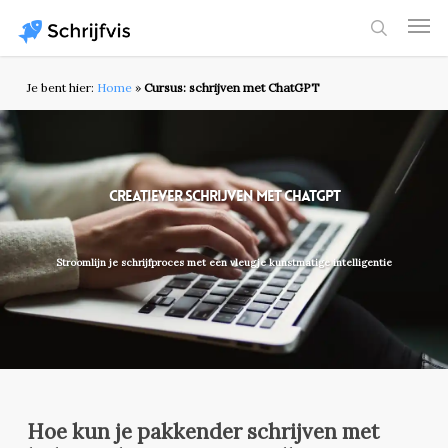
Skip
Men
to
search
main
content
Je bent hier:
Home
»
Cursus: schrijven met ChatGPT
Creatiever schrijven met ChatGPT
Stroomlijn je schrijfproces met een vleugje kunstmatige intelligentie
Hoe kun je pakkender schrijven met