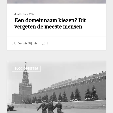
4 oktober 2021
Een domeinnaam kiezen? Dit
vergeten de meeste mensen
Dennis Rijnvis
1
Maak
BLOG OPZETTEN
van
de
tekst
op
je
homepage
geen
verdwenen