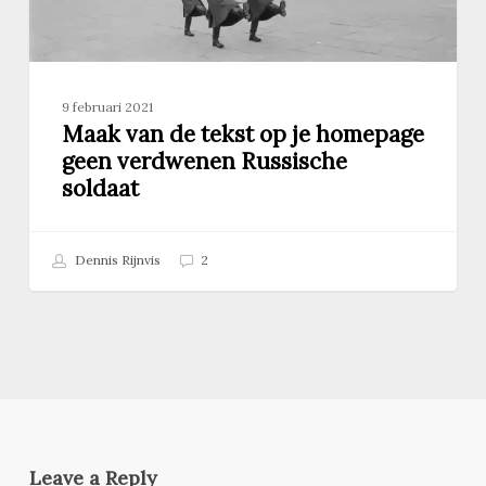
Russische
soldaat
9 februari 2021
Maak van de tekst op je homepage
geen verdwenen Russische
soldaat
Dennis Rijnvis
2
Leave a Reply