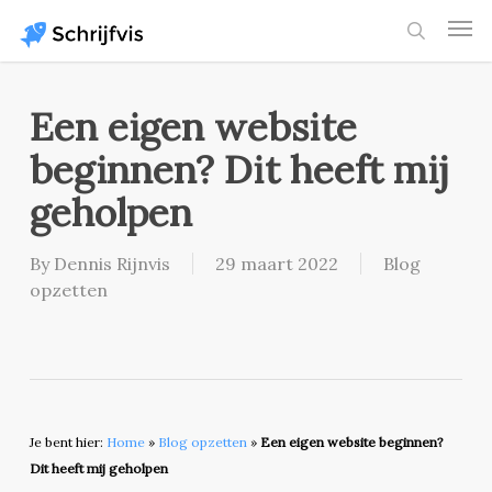
Skip
Men
to
search
main
content
Een eigen website
beginnen? Dit heeft mij
geholpen
By
Dennis Rijnvis
29 maart 2022
Blog
opzetten
Je bent hier:
Home
»
Blog opzetten
»
Een eigen website beginnen?
Dit heeft mij geholpen