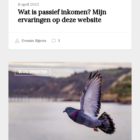
11 april 2022
Wat is passief inkomen? Mijn
ervaringen op deze website
Dennis Rijnvis
3
Een
BLOG OPZETTEN
domeinnaam
kiezen?
Dit
vergeten
de
meeste
mensen