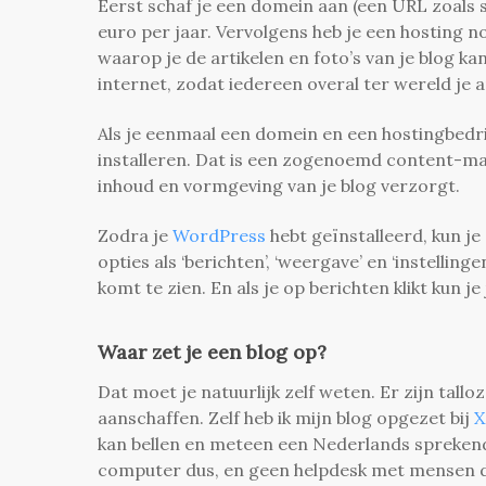
Eerst schaf je een domein aan (een URL zoals sc
euro per jaar.
Vervolgens heb je een hosting no
waarop je de artikelen en foto’s van je blog k
internet, zodat iedereen overal ter wereld je a
Als je eenmaal een domein en een hostingbedri
installeren. Dat is een zogenoemd content-
inhoud en vormgeving van je blog verzorgt.
Zodra je
WordPress
hebt geïnstalleerd, kun j
opties als ‘berichten’, ‘weergave’ en ‘instelling
komt te zien. En als je op berichten klikt kun je
Waar zet je een blog op?
Dat moet je natuurlijk zelf weten. Er zijn tal
aanschaffen. Zelf heb ik mijn blog opgezet bij
X
kan bellen en meteen een Nederlands sprekend
computer dus, en geen helpdesk met mensen di