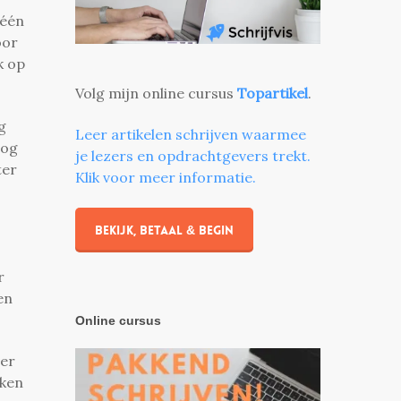
 één
oor
k op
Volg mijn online cursus
Topartikel
.
g
Leer artikelen schrijven waarmee
log
je lezers en opdrachtgevers trekt.
ter
Klik voor meer informatie.
Bekijk, betaal & begin
r
en
Online cursus
ver
aken