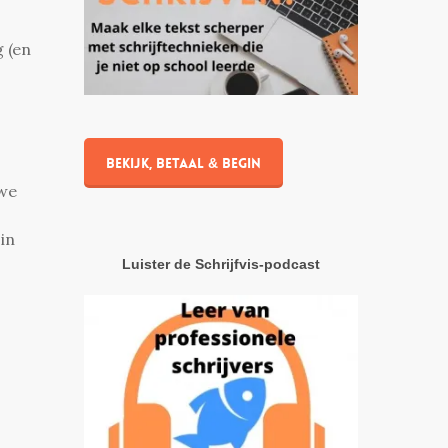
g (en
Bekijk, betaal & begin
uwe
in
Luister de Schrijfvis-podcast