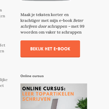
an
Maak je teksten korter en
gen
krachtiger met mijn e-book
Beter
schrijven door schrappen –
met 99
woorden om vaker te schrappen
Het
Bekijk het e-book
sen
Online cursus
ijke
het