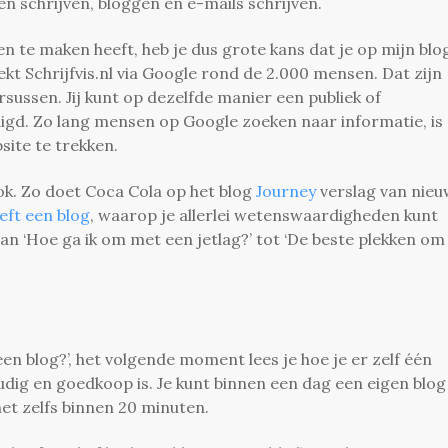
en schrijven, bloggen en e-mails schrijven.
n te maken heeft, heb je dus grote kans dat je op mijn blo
ekt Schrijfvis.nl via Google rond de 2.000 mensen. Dat zijn
rsussen. Jij kunt op dezelfde manier een publiek of
igd. Zo lang mensen op Google zoeken naar informatie, is
site te trekken.
ok. Zo doet Coca Cola op het blog
Journey
verslag van nie
ft een blog
, waarop je allerlei wetenswaardigheden kunt
n ‘Hoe ga ik om met een jetlag?’ tot ‘De beste plekken om 
en blog?’, het volgende moment lees je hoe je er zelf één
udig en goedkoop is. Je kunt binnen een dag een eigen blog
het zelfs binnen 20 minuten.