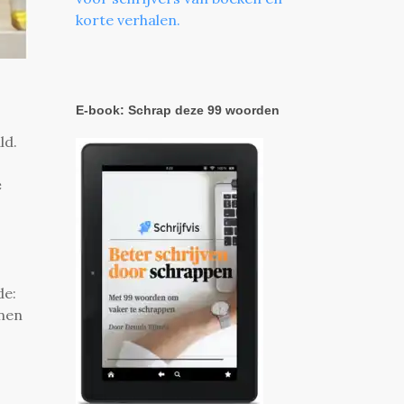
korte verhalen.
E-book: Schrap deze 99 woorden
ld.
e
de:
nnen