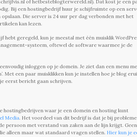
hrijfvis.nl of hetbesteblogterwereld.nl). Dat kost je een p
dig. Bij een hostingbedrijf huur je schijfruimte op een serv
an opslaan. Die server is 24 uur per dag verbonden met het
rtikelen kan lezen.
jf hebt geregeld, kun je meestal met één muisklik WordPre
management-systeem, oftewel de software waarmee je de
e eenvoudig inloggen op je domein. Je ziet dan een menu m
en’. Met een paar muisklikken kun je instellen hoe je blog erui
 je eerst bericht gaan schrijven.
loze hostingbedrijven waar je een domein en hosting kunt
el Media
. Het voordeel van dit bedrijf is dat je bij problem
e persoon met verstand van zaken aan de lijn krijgt. Geen
e alleen maar wat standaard vragen stellen.
Hier kun je 