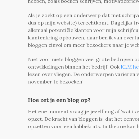
hebben, zoals boeken schrijven, motivatiebriev
Als je zoekt op een onderwerp dat met schrijve
dus op mijn website) terechtkomt. Dagelijks tr
allemaal potentiële klanten voor mijn schrijfcu
klantenkring opbouwen, daar ben ik van overtu
bloggen zinvol om meer bezoekers naar je web
Niet voor niets bloggen veel grote bedrijven o
ontwikkelingen binnen het bedrijf. Ook
KLM hee
lezen over vliegen. De onderwerpen variëren va
november te bezoeken’ .
Hoe zet je een blog op?
Het ene moment vraag je jezelf nog af ‘wat is e
opzet.
De kracht van bloggen is dat het eenvo
opzetten voor een habbekrats. In theorie kan 