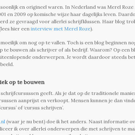
soonlijk en origineel waren. In Nederland was Merel Roze
2001 en 2009 op komische wijze haar dagelijks leven. Daard
erd ze gevraagd voor allerlei schrijfklussen. Haar blog tro
lees hier een
interview met Merel Roze
).
moeilijk om nog op te vallen. Toch is een blog beginnen no
 te bouwen als schrijver of als bedrijf.
Waarom? Op een b
r uiteenlopende onderwerpen. Je wordt daardoor steeds be
beeld.
liek op te bouwen
e schrijfcursussen geeft. Als je dat op de traditionele manie
rsussen aanprijst en verkoopt.
Mensen kunnen je dan vind
cursus’ of ‘cursus schrijven’.
.nl
(waar je nu bent) doe ik het anders. Naast informatie o
liceer ik over allerlei onderwerpen die met schrijven te m