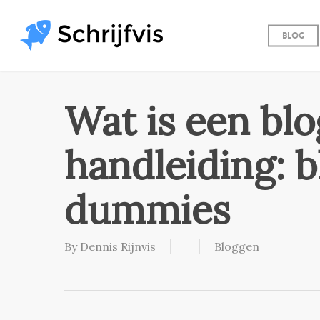
Skip
to
Blog
main
content
Wat is een bl
handleiding: 
dummies
By
Dennis Rijnvis
Bloggen