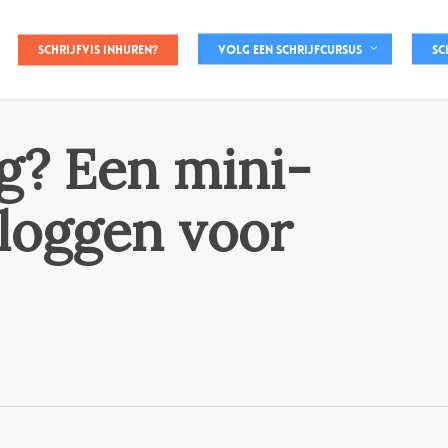
Schrijfvis inhuren?
Volg een schrijfcursus
Sc
og? Een mini-
bloggen voor