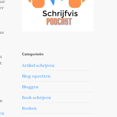
aar
er
ss
Categorieën
et
t
Artikel schrijven
Blog opzetten
Bloggen
Boek schrijven
en
Boeken
een