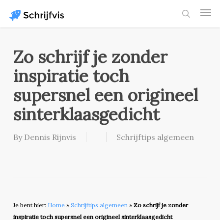
Skip
Men
to
search
main
content
Zo schrijf je zonder
inspiratie toch
supersnel een origineel
sinterklaasgedicht
By
Dennis Rijnvis
Schrijftips algemeen
Je bent hier:
Home
»
Schrijftips algemeen
»
Zo schrijf je zonder
inspiratie toch supersnel een origineel sinterklaasgedicht