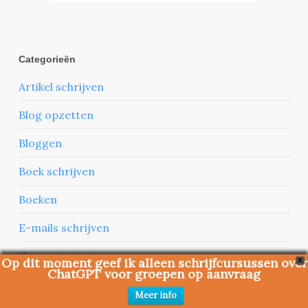
Categorieën
Artikel schrijven
Blog opzetten
Bloggen
Boek schrijven
Boeken
E-mails schrijven
Geen categorie
Op dit moment geef ik alleen schrijfcursussen over
X
ChatGPT voor groepen op aanvraag
Interviewen
Meer info