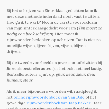
Bij het schrijven van Sinterklaasgedichten kom ik
met deze methode inderdaad nooit vast te zitten.
Hoe ga ik te werk? Neem de eerste voorbeeldzin
van mijn sinterklaasgedicht voor Tim (
Tim moest zo
nodig een boek schrijven
). Hier moet ik
rijmwoorden bedenken op schrijven. Dat is niet zo
moeilijk: wijven, lijven, kijven, vijven, blijven,
drijven.
Bij de tweede voorbeeldzin (over aan tafel zitten bij
Jinek als bestsellerauteur) is het ook niet heel lastig.
Bestsellerauteur rijmt op:
geur, keur, sleur, deur,
humeur, steur
.
Als ik meer bijzondere woorden wil, raadpleeg ik
het
online rijmwoordenboek van Van Dale
of het
geweldige
rijmwoordenboek van Jaap Bakker
. Daar
vind ik een paar rijmwoorden waar ik zelf niet op