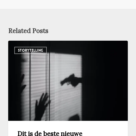
Related Posts
Dit
STORYTELLING
is
de
beste
nieuwe
Nederlandse
True
Crime
podcast:
De
zaak
X
Dit is de beste nieuwe