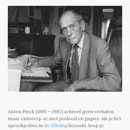
Anton Pieck (1895 – 1987) schreef geen verhalen,
maar ontwierp ze met potlood en papier. Als je het
sprookjesbos in
de
Efteling
bezoekt, loop je