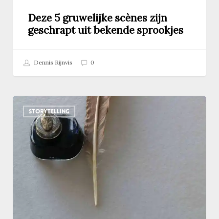
Deze 5 gruwelijke scènes zijn
geschrapt uit bekende sprookjes
Dennis Rijnvis
0
Hoe
STORYTELLING
een
Franse
schrijfster
met
een
ganzenveer
onbedoeld
de
tandenfee
bedacht