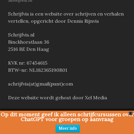
Schrijfvis.nl
Schrijfvis is een website over schrijven en verhalen
vertellen, opgericht door Dennis Rijnvis
Schrijfvis.nl
Binckhorstlaan 36
2516 BE Den Haag
KVK nr: 67454615
BTW-nr: NL182365190B01
schrijfvis(at)gmail(punt)com
Deze website wordt gehost door Xel Media
Op dit moment geef ik alleen schrijfcursussen over
X
ChatGPT voor groepen op aanvraag
Meest recent
Meer info