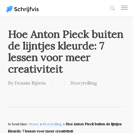
Skip
Men
to
search
main
content
Hoe Anton Pieck buiten
de lijntjes kleurde: 7
lessen voor meer
creativiteit
By
Dennis Rijnvis
Storytelling
Je bent hier:
Home
»
Storytelling
»
Hoe Anton Pieck buiten de lijntjes
kleurde: 7 lessen voor meer creativiteit