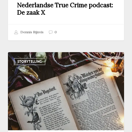
Nederlandse True Crime podcast:
De zaak X
Dennis Rijnvis
0
Deze
STORYTELLING
5
gruwelijke
scènes
zijn
geschrapt
uit
bekende
sprookjes