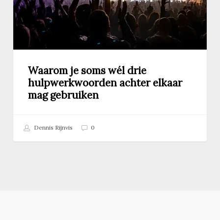
elkaar
mag
gebruiken
Waarom je soms wél drie
hulpwerkwoorden achter elkaar
mag gebruiken
Dennis Rijnvis
0