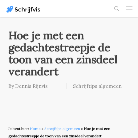
Skip
Men
to
search
main
content
Hoe je met een
gedachtestreepje de
toon van een zinsdeel
verandert
By
Dennis Rijnvis
Schrijftips algemeen
Je bent hier:
Home
»
Schrijftips algemeen
»
Hoe je met een
gedachtestreepje de toon van een zinsdeel verandert