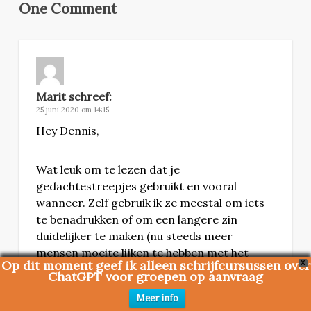
One Comment
Marit
schreef:
25 juni 2020 om 14:15
Hey Dennis,
Wat leuk om te lezen dat je
gedachtestreepjes gebruikt en vooral
wanneer. Zelf gebruik ik ze meestal om iets
te benadrukken of om een langere zin
duidelijker te maken (nu steeds meer
mensen moeite lijken te hebben met het
Op dit moment geef ik alleen schrijfcursussen over
X
lezen van zinsdelen die met komma’s zijn
ChatGPT voor groepen op aanvraag
gescheiden).
Meer info