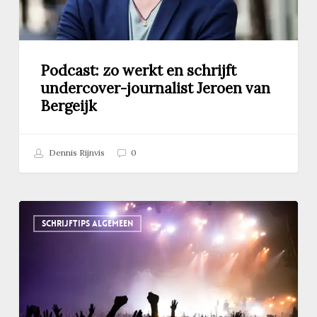
Bergeijk
Podcast: zo werkt en schrijft
undercover-journalist Jeroen van
Bergeijk
Dennis Rijnvis
0
Waarom
SCHRIJFTIPS ALGEMEEN
je
soms
wél
drie
hulpwerkwoorden
achter