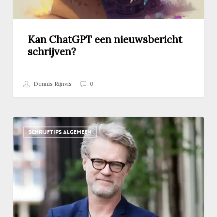
Kan ChatGPT een nieuwsbericht
schrijven?
Dennis Rijnvis
0
Podcast:
SCHRIJFTIPS ALGEMEEN
zo
werkt
en
schrijft
undercover-
journalist
Jeroen
van