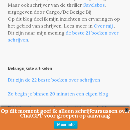
Maar ook schrijver van de thriller
Savelsbos
,
uitgegeven door Cargo/De Bezige Bij.
Op dit blog deel ik mijn inzichten en ervaringen op
het gebied van schrijven. Lees meer in
Over mij
.
Dit zijn naar mijn mening
de beste 21 boeken over
schrijven
.
Belangrijkste artikelen
Dit zijn de 22 beste boeken over schrijven
Zo begin je binnen 20 minuten een eigen blog
Dit is hoe je een goede motivatiebrief schrijft
Op dit moment geef ik alleen schrijfcursussen over
X
ChatGPT voor groepen op aanvraag
Deze 21 woorden moet ik vaker schrappen uit mijn
Meer info
teksten - en jij ook