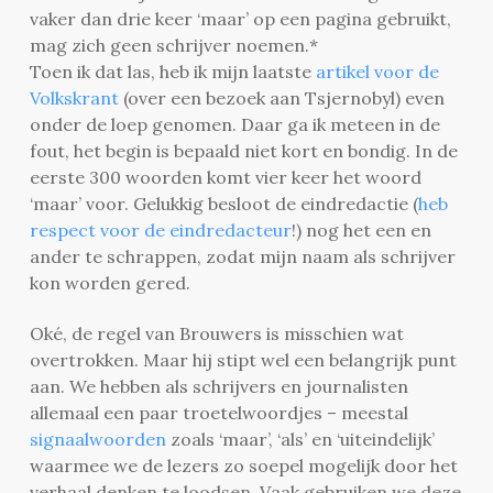
vaker dan drie keer ‘maar’ op een pagina gebruikt,
mag zich geen schrijver noemen.*
Toen ik dat las, heb ik mijn laatste
artikel voor de
Volkskrant
(over een bezoek aan Tsjernobyl) even
onder de loep genomen. Daar ga ik meteen in de
fout, het begin is bepaald niet kort en bondig. In de
eerste 300 woorden komt vier keer het woord
‘maar’ voor. Gelukkig besloot de eindredactie (
heb
respect voor de eindredacteur
!) nog het een en
ander te schrappen, zodat mijn naam als schrijver
kon worden gered.
Oké, de regel van Brouwers is misschien wat
overtrokken. Maar hij stipt wel een belangrijk punt
aan. We hebben als schrijvers en journalisten
allemaal een paar troetelwoordjes – meestal
signaalwoorden
zoals ‘maar’, ‘als’ en ‘uiteindelijk’
waarmee we de lezers zo soepel mogelijk door het
verhaal denken te loodsen. Vaak gebruiken we deze