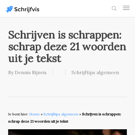
Skip
Men
to
search
main
content
Schrijven is schrappen:
schrap deze 21 woorden
uit je tekst
By
Dennis Rijnvis
Schrijftips algemeen
Je bent hier:
Home
»
Schrijftips algemeen
»
Schrijven is schrappen:
schrap deze 21 woorden uit je tekst