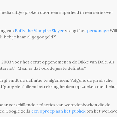
.
media uitgesproken door een superheld in een serie over
ring van
Buffy the Vampire Slayer
vraagt het
personage
Wil
: ‘heb je haar al gegoogeld?’
 2003 voor het eerst opgenomen in de Dikke van Dale. Als
ernet’. Maar is dat ook de juiste definitie?
drijf vindt de definitie te algemeen. Volgens de juridische
 ‘googelen’ alleen betrekking hebben op zoeken met behul
n naar verschillende redacties van woordenboeken die de
eed Google zelfs
een oproep aan het publiek
om het werkw