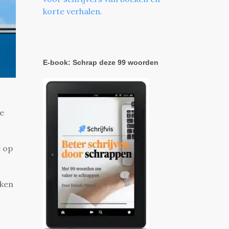
korte verhalen.
E-book: Schrap deze 99 woorden
ge
e op
eken