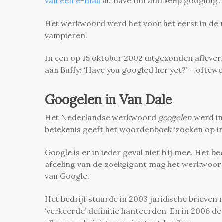
van een e-mail
al: ‘have fun and keep googling’
Het werkwoord werd het voor het eerst in de 
vampieren.
In een op 15 oktober 2002 uitgezonden afleve
aan Buffy: ‘Have you googled her yet?’ – oftewel
Googelen in Van Dale
Het Nederlandse werkwoord
googelen
werd in
betekenis geeft het woordenboek ‘zoeken op int
Google is er in ieder geval niet blij mee. Het be
afdeling van de zoekgigant mag het werkwoord
van Google.
Het bedrijf stuurde in 2003 juridische brieve
‘verkeerde’ definitie hanteerden. En in 2006 d