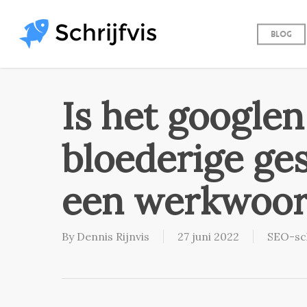
Skip
to
Blog
main
content
Is het googlen
bloederige ge
een werkwoo
By
Dennis Rijnvis
27 juni 2022
SEO-sc