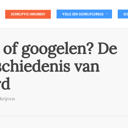
Schrijfvis inhuren?
Volg een schrijfcursus
Sc
 of googelen? De
schiedenis van
rd
hrijven