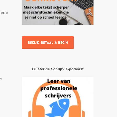
mene
Bekijk, betaal & begin
Luister de Schrijfvis-podcast
e