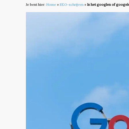
Je bent hier:
Home
»
SEO-schrijven
»
Is het googlen of googe