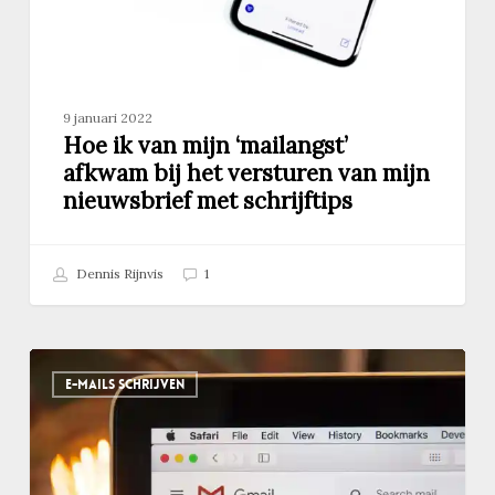
versturen
van
mijn
nieuwsbrief
met
9 januari 2022
schrijftips
Hoe ik van mijn ‘mailangst’
afkwam bij het versturen van mijn
nieuwsbrief met schrijftips
Dennis Rijnvis
1
Nee
E-MAILS SCHRIJVEN
zeggen
in
e-
mails
wordt