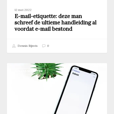
e-
mail
12 mei 2022
bestond
E-mail-etiquette: deze man
schreef de ultieme handleiding al
voordat e-mail bestond
Dennis Rijnvis
0
Hoe
E-MAILS SCHRIJVEN
ik
van
mijn
‘mailangst’
afkwam
bij
het