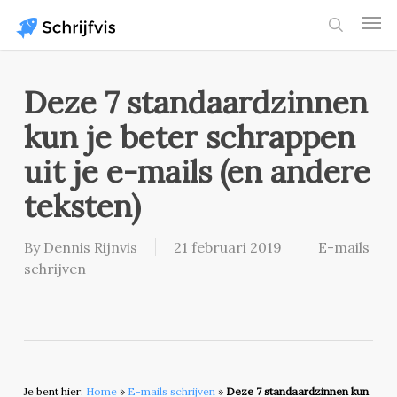
Skip
Men
to
search
main
content
Deze 7 standaardzinnen
kun je beter schrappen
uit je e-mails (en andere
teksten)
By
Dennis Rijnvis
21 februari 2019
E-mails
schrijven
Je bent hier:
Home
»
E-mails schrijven
»
Deze 7 standaardzinnen kun