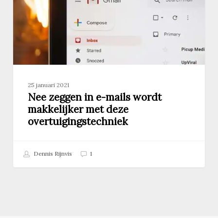
makkelijker
met
deze
overtuigingstechniek
25 januari 2021
Nee zeggen in e-mails wordt
makkelijker met deze
overtuigingstechniek
Dennis Rijnvis
1