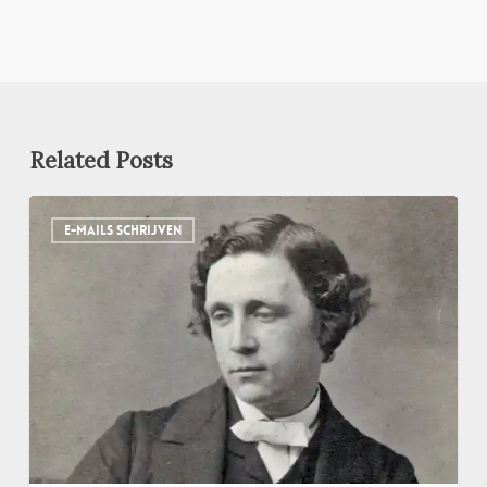
Related Posts
E-
E-MAILS SCHRIJVEN
mail-
etiquette:
deze
man
schreef
de
ultieme
handleiding
al
voordat