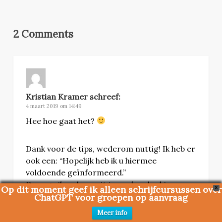
2 Comments
Kristian Kramer
schreef:
4 maart 2019 om 14:49
Hee hoe gaat het?
Dank voor de tips, wederom nuttig! Ik heb er
ook een: “Hopelijk heb ik u hiermee
voldoende geïnformeerd.”
Daar ga ik wel van uit ja, anders had je meer
Op dit moment geef ik alleen schrijfcursussen over
X
informatie in de mail (brief) moeten zetten…
ChatGPT voor groepen op aanvraag
Meer info