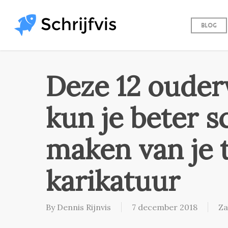
Skip
to
Blog
main
content
Deze 12 oude
kun je beter 
maken van je 
karikatuur
By
Dennis Rijnvis
7 december 2018
Za