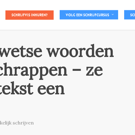
Schrijfvis inhuren?
Volg een schrijfcursus
Sc
rwetse woorden
schrappen – ze
tekst een
kelijk schrijven