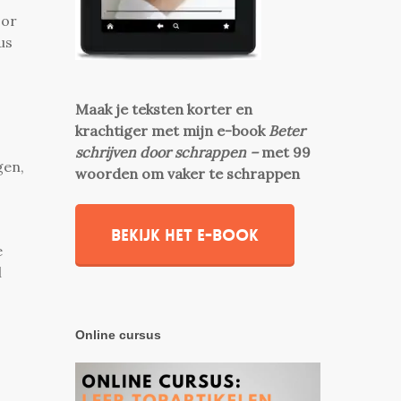
oor
us
Maak je teksten korter en
krachtiger met mijn e-book
Beter
schrijven door schrappen –
met 99
gen,
woorden om vaker te schrappen
Bekijk het e-book
e
l
Online cursus