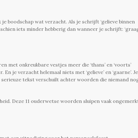
je boodschap wat verzacht. Als je schrijft ‘gelieve binnen
sschien iets minder hebberig dan wanneer je schrijft: ‘graa
en met onkreukbare vestjes meer die ‘thans’ en ‘voorts’
 En je verzacht helemaal niets met ‘gelieve’ en ‘gaarne’. Je
en serieuze tekst verschuilt achter woorden die niemand no
gheid. Deze 11 ouderwetse woorden sluipen vaak ongemerkt
d met een uitnodiging voor het personeelsfeest.