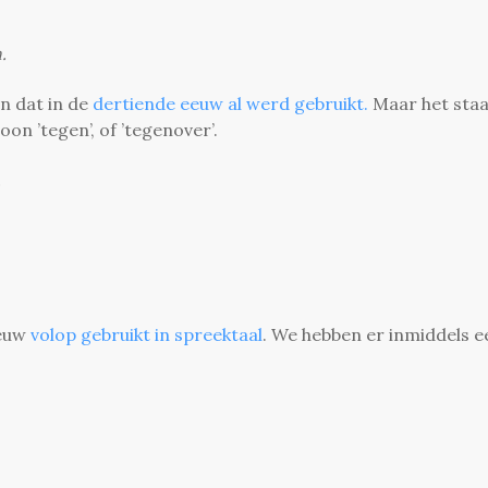
.
n dat in de
dertiende eeuw al werd gebruikt.
Maar het staa
n ’tegen’, of ’tegenover’.
.
eeuw
volop gebruikt in spreektaal
. We hebben er inmiddels e