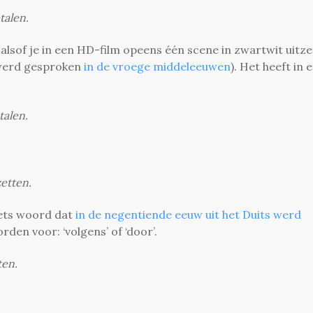
talen.
t alsof je in een HD-film opeens één scene in zwartwit uitze
werd gesproken
in de vroege middeleeuwen
). Het heeft in 
talen.
etten.
wets woord dat
in de negentiende eeuw uit het Duits werd
en voor: ‘volgens’ of ‘door’.
ten.