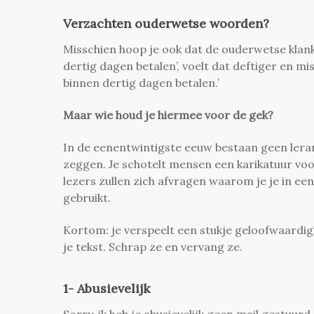
Verzachten ouderwetse woorden?
Misschien hoop je ook dat de ouderwetse klank 
dertig dagen betalen’, voelt dat deftiger en mi
binnen dertig dagen betalen.’
Maar wie houd je hiermee voor de gek?
In de eenentwintigste eeuw bestaan geen lerar
zeggen. Je schotelt mensen een karikatuur voor.
lezers zullen zich afvragen waarom je je in e
gebruikt.
Kortom: je verspeelt een stukje geloofwaardi
je tekst. Schrap ze en vervang ze.
1- Abusievelijk
Sorry, ik heb je abusievelijk geen mail gestuur