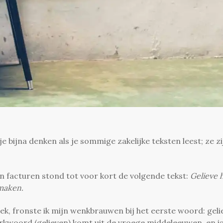
bijna denken als je sommige zakelijke teksten leest; ze zi
jn facturen stond tot voor kort de volgende tekst:
Gelieve 
maken.
keek, fronste ik mijn wenkbrauwen bij het eerste woord: geli
kwoord (gelieven) komt uit de vroege middeleeuwen, en i