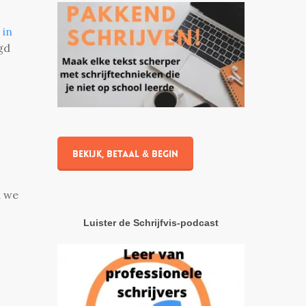
 in
egd
Bekijk, betaal & begin
n we
Luister de Schrijfvis-podcast