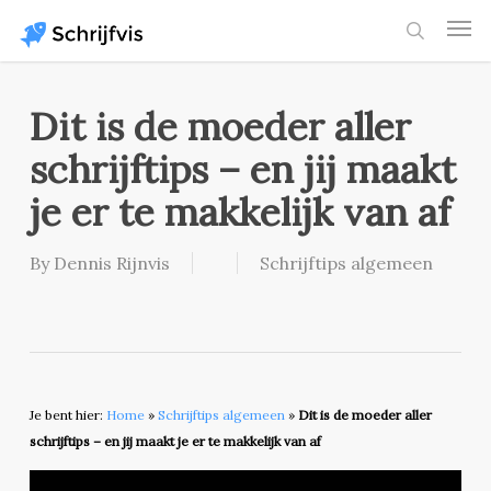
Skip
Men
to
search
main
content
Dit is de moeder aller
schrijftips – en jij maakt
je er te makkelijk van af
By
Dennis Rijnvis
Schrijftips algemeen
Je bent hier:
Home
»
Schrijftips algemeen
»
Dit is de moeder aller
schrijftips – en jij maakt je er te makkelijk van af