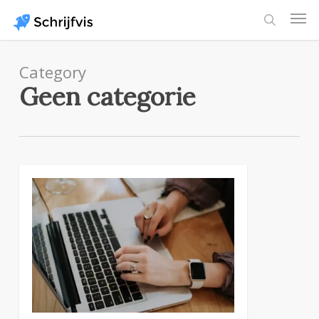
Skip
Men
to
search
main
content
Category
Geen categorie