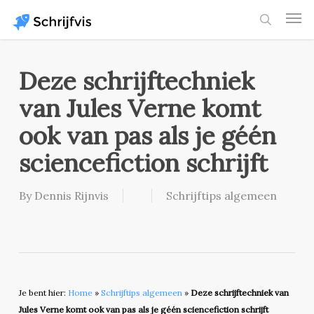
Skip
Men
to
search
main
content
Deze schrijftechniek
van Jules Verne komt
ook van pas als je géén
sciencefiction schrijft
By
Dennis Rijnvis
Schrijftips algemeen
Je bent hier:
Home
»
Schrijftips algemeen
»
Deze schrijftechniek van
Jules Verne komt ook van pas als je géén sciencefiction schrijft