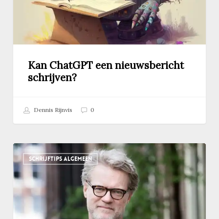
Kan ChatGPT een nieuwsbericht
schrijven?
Dennis Rijnvis
0
Podcast:
SCHRIJFTIPS ALGEMEEN
zo
werkt
en
schrijft
undercover-