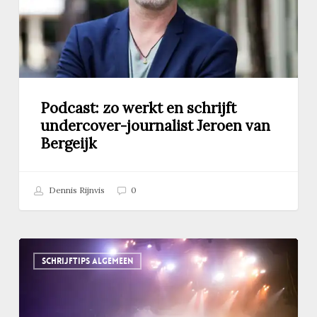
journalist
Jeroen
van
Bergeijk
Podcast: zo werkt en schrijft
undercover-journalist Jeroen van
Bergeijk
Dennis Rijnvis
0
Waarom
SCHRIJFTIPS ALGEMEEN
je
soms
wél
drie