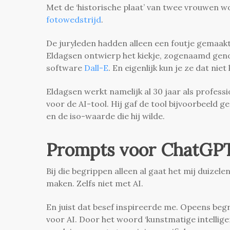
Met de ‘historische plaat’ van twee vrouwen w
fotowedstrijd
.
De juryleden hadden alleen een foutje gemaakt
Eldagsen ontwierp het kiekje, zogenaamd genom
software
Dall-E
. En eigenlijk kun je ze dat nie
Eldagsen werkt namelijk al 30 jaar als professio
voor de AI-tool. Hij gaf de tool bijvoorbeeld ged
en de iso-waarde die hij wilde.
Prompts voor ChatGPT 
Bij die begrippen alleen al gaat het mij duizel
maken. Zelfs niet met AI.
En juist dat besef inspireerde me. Opeens begr
voor AI. Door het woord ‘kunstmatige intelligen