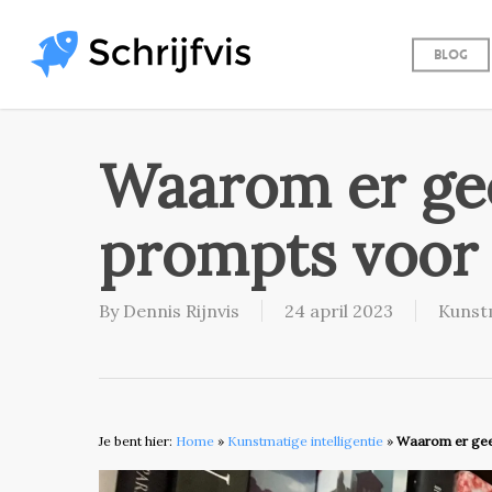
Skip
to
Blog
main
content
Waarom er ge
prompts voor
By
Dennis Rijnvis
24 april 2023
Kunstm
Je bent hier:
Home
»
Kunstmatige intelligentie
»
Waarom er gee