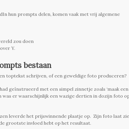
edIn hun prompts delen, komen vaak met vrij algemene
 wereld zou doen
over Y.
ompts bestaan
een toptekst schrijven, of een geweldige foto produceren?
l had geïnstrueerd met een simpel zinnetje zoals ‘maak een
was er waarschijnlijk een wazige dertien in dozijn foto o
lenzen leverde het prijswinnende plaatje op. Zijn foto laat zi
de grootste invloed hebt op het resultaat.