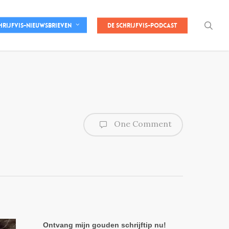
sea
De Schrijfvis-podcast
hrijfvis-nieuwsbrieven
One Comment
Ontvang mijn gouden schrijftip nu!