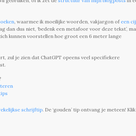
il gebruiken, of ik zet de
structuur van mijn blogposts
in e
zoeken
, waarmee ik moeilijke woorden, vakjargon of
een ci
raag dan dus niet, ‘bedenk een metafoor voor deze tekst’, m
ich kunnen voorstellen hoe groot een 6 meter lange
rt, zul je zien dat ChatGPT opeens veel specifiekere
st.
?
iteren
tips
ekelijkse schrijftip
. De ‘gouden’ tip ontvang je meteen! Klik