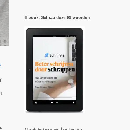
E-book: Schrap deze 99 woorden
,
f.
st
n.
Maak je teksten korter en