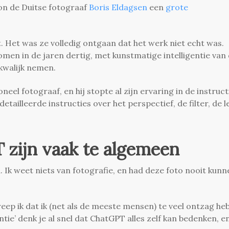
on de Duitse fotograaf
Boris Eldagsen
een
grote
. Het was ze volledig ontgaan dat het werk niet echt was.
en in de jaren dertig, met kunstmatige intelligentie van
t kwalijk nemen.
neel fotograaf, en hij stopte al zijn ervaring in de instruct
etailleerde instructies over het perspectief, de filter, de l
zijn vaak te algemeen
en. Ik weet niets van fotografie, en had deze foto nooit kun
eep ik dat ik (net als de meeste mensen) te veel ontzag he
tie’ denk je al snel dat ChatGPT alles zelf kan bedenken, e