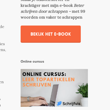
krachtiger met mijn e-book
Beter
schrijven door schrappen –
met 99
woorden om vaker te schrappen
 de
Bekijk het e-book
ies
ens,
Online cursus
nen
b
n