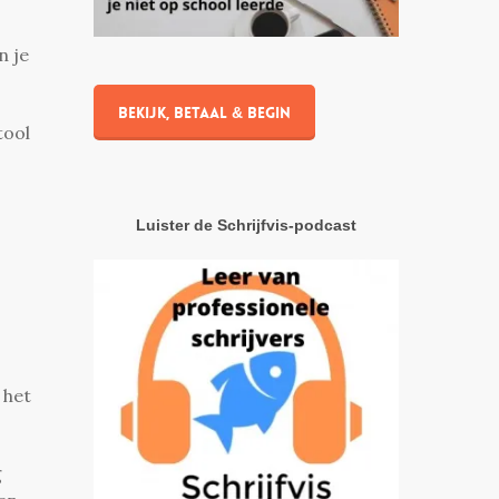
n je
Bekijk, betaal & begin
tool
Luister de Schrijfvis-podcast
 het
g