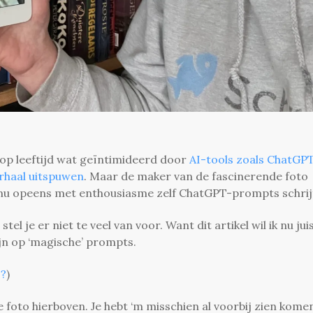
ver op leeftijd wat geïntimideerd door
AI-tools zoals ChatGPT
erhaal uitspuwen
. Maar de maker van de fascinerende foto
 nu opeens met enthousiasme zelf ChatGPT-prompts schrij
el je er niet te veel van voor. Want dit artikel wil ik nu jui
ijn op ‘magische’ prompts.
s?
)
foto hierboven. Je hebt ‘m misschien al voorbij zien kome