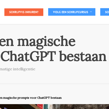
Schrijfvis inhuren?
Volg een schrijfcursus
Sc
en magische
 ChatGPT bestaan
atige intelligentie
n magische prompts voor ChatGPT bestaan