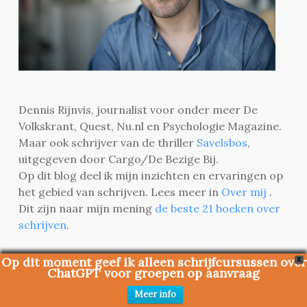
Dennis Rijnvis, journalist voor onder meer De
Volkskrant, Quest, Nu.nl en Psychologie Magazine.
Maar ook schrijver van de thriller
Savelsbos
,
uitgegeven door Cargo/De Bezige Bij.
Op dit blog deel ik mijn inzichten en ervaringen op
het gebied van schrijven. Lees meer in
Over mij
.
Dit zijn naar mijn mening
de beste 21 boeken over
schrijven
.
Op dit moment geef ik alleen schrijfcursussen over
X
ChatGPT voor groepen op aanvraag
Belangrijkste artikelen
Meer info