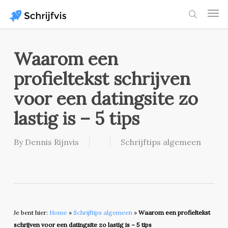
Skip
Men
to
search
main
content
Waarom een
profieltekst schrijven
voor een datingsite zo
lastig is – 5 tips
By
Dennis Rijnvis
Schrijftips algemeen
Je bent hier:
Home
»
Schrijftips algemeen
»
Waarom een profieltekst
schrijven voor een datingsite zo lastig is – 5 tips