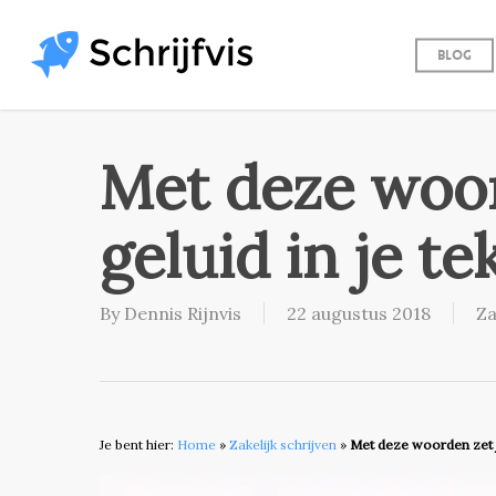
Skip
to
Blog
main
content
Met deze woor
geluid in je te
By
Dennis Rijnvis
22 augustus 2018
Za
Je bent hier:
Home
»
Zakelijk schrijven
»
Met deze woorden zet je