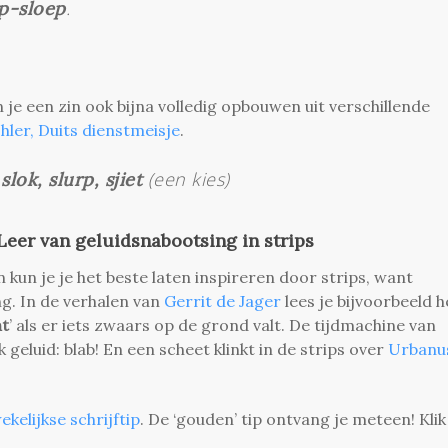
.
ep-sloep
n je een zin ook bijna volledig opbouwen uit verschillende
hler, Duits dienstmeisje
.
(een kies)
slok, slurp, sjiet
eer van geluidsnabootsing in strips
 kun je je het beste laten inspireren door strips, want
ng. In de verhalen van
Gerrit de Jager
lees je bijvoorbeeld h
nt
’ als er iets zwaars op de grond valt. De tijdmachine van
eluid: blab! En een scheet klinkt in de strips over
Urbanu
ekelijkse schrijftip
. De ‘gouden’ tip ontvang je meteen! Klik