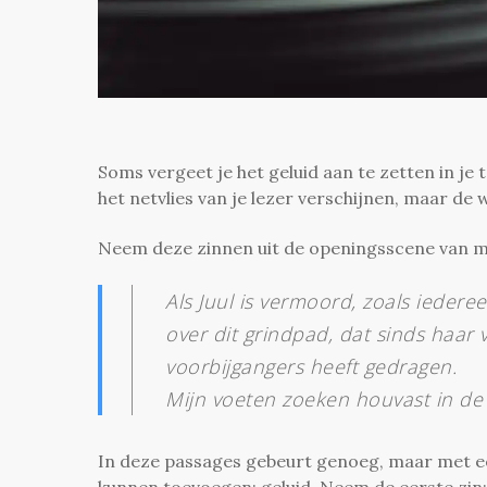
Soms vergeet je het geluid aan te zetten in je 
het netvlies van je lezer verschijnen, maar d
Neem deze zinnen uit de openingsscene van 
Als Juul is vermoord, zoals ieder
over dit grindpad, dat sinds haar 
voorbijgangers heeft gedragen.
Mijn voeten zoeken houvast in de ij
In deze passages gebeurt genoeg, maar met ee