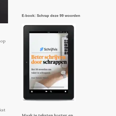
E-book: Schrap deze 99 woorden
 op
kst
Maak je teksten korter en