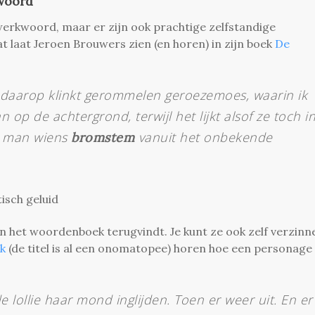
woord
erkwoord, maar er zijn ook prachtige zelfstandige
t laat Jeroen Brouwers zien (en horen) in zijn boek
De
 daarop klinkt
gerommel
en
geroezemoes
, waarin ik
p de achtergrond, terwijl het lijkt alsof ze toch i
e man wiens
vanuit het onbekende
bromstem
isch geluid
n het woordenboek terugvindt. Je kunt ze ook zelf verzinn
uk
(de titel is al een onomatopee) horen hoe een personage
e lollie haar mond inglijden. Toen er weer uit. En er