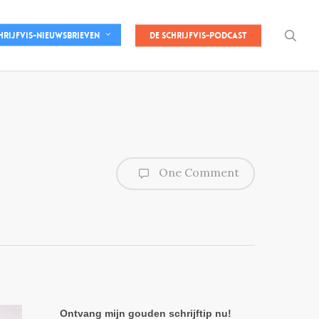
sea
De Schrijfvis-podcast
hrijfvis-nieuwsbrieven
One Comment
Ontvang mijn gouden schrijftip nu!