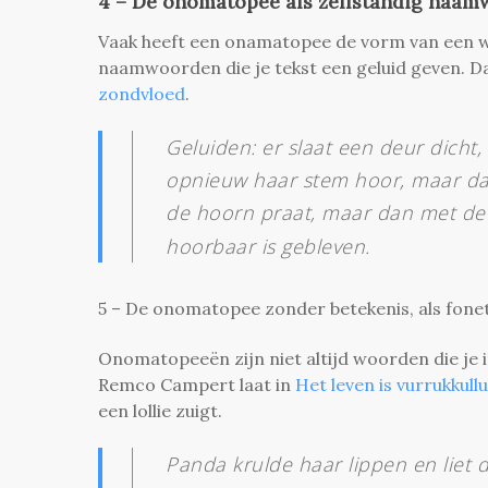
4 – De onomatopee als zelfstandig naam
Vaak heeft een onamatopee de vorm van een w
naamwoorden die je tekst een geluid geven. Da
zondvloed
.
Geluiden: er slaat een deur dicht,
opnieuw haar stem hoor, maar dan o
de hoorn praat, maar dan met d
hoorbaar is gebleven.
5 – De onomatopee zonder betekenis, als fonet
Onomatopeeën zijn niet altijd woorden die je i
Remco Campert laat in
Het leven is vurrukkull
een lollie zuigt.
Panda krulde haar lippen en liet d