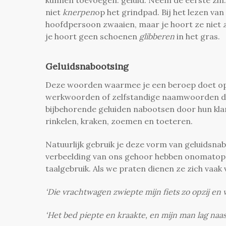
kunnen toevoegen: geluid. Neem de eerste zin:
niet
knerpen
op het grindpad. Bij het lezen van
hoofdpersoon zwaaien, maar je hoort ze niet
je hoort geen schoenen
glibberen
in het gras.
Geluidsnabootsing
Deze woorden waarmee je een beroep doet op 
werkwoorden of zelfstandige naamwoorden die 
bijbehorende geluiden nabootsen door hun klan
rinkelen, kraken, zoemen en toeteren.
Natuurlijk gebruik je deze vorm van geluidsna
verbeelding van ons gehoor hebben onomatope
taalgebruik. Als we praten dienen ze zich vaak 
‘Die vrachtwagen zwiepte mijn fiets zo opzij en v
‘Het bed piepte en kraakte, en mijn man lag naas