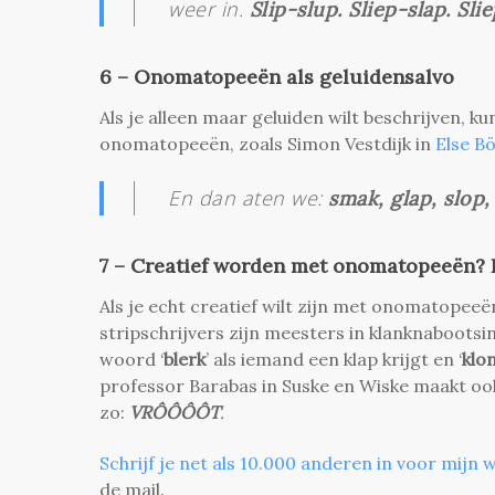
weer in.
Slip-slup. Sliep-slap. Sli
6 – Onomatopeeën als geluidensalvo
Als je alleen maar geluiden wilt beschrijven, ku
onomatopeeën, zoals Simon Vestdijk in
Else Bö
En dan aten we:
smak, glap, slop, 
7 – Creatief worden met onomatopeeën? L
Als je echt creatief wilt zijn met onomatopeeën
stripschrijvers zijn meesters in klanknabootsi
woord ‘
blerk
’ als iemand een klap krijgt en ‘
klo
professor Barabas in Suske en Wiske maakt ook g
zo:
VRÔÔÔÔT
.
Schrijf je net als 10.000 anderen in voor mijn w
de mail.