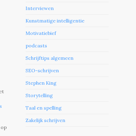
Interviewen
Kunstmatige intelligentie
Motivatiebief
podcasts
Schrijftips algemeen
SEO-schrijven
Stephen King
et
Storytelling
s
Taal en spelling
Zakelijk schrijven
 op