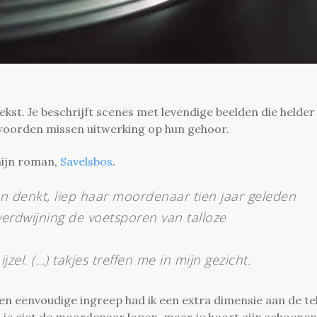
tekst. Je beschrijft scenes met levendige beelden die helder
e woorden missen uitwerking op hun gehoor.
mijn roman,
Savelsbos
.
een denkt, liep haar moordenaar tien jaar geleden
verdwijning de voetsporen van talloze
zel. (…) takjes treffen me in mijn gezicht.
n eenvoudige ingreep had ik een extra dimensie aan de te