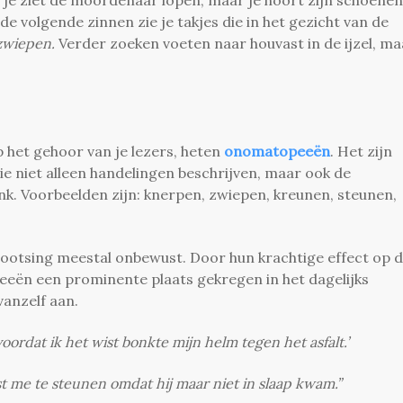
 je ziet de moordenaar lopen, maar je hoort zijn schoenen
 de volgende zinnen zie je takjes die in het gezicht van de
zwiepen.
Verder zoeken voeten naar houvast in de ijzel, ma
het gehoor van je lezers, heten
onomatopeeën
. Het zijn
niet alleen handelingen beschrijven, maar ook de
k. Voorbeelden zijn: knerpen, zwiepen, kreunen, steunen,
bootsing meestal onbewust. Door hun krachtige effect op 
eën een prominente plaats gekregen in het dagelijks
vanzelf aan.
oordat ik het wist bonkte mijn helm tegen het asfalt.’
t me te steunen omdat hij maar niet in slaap kwam.”