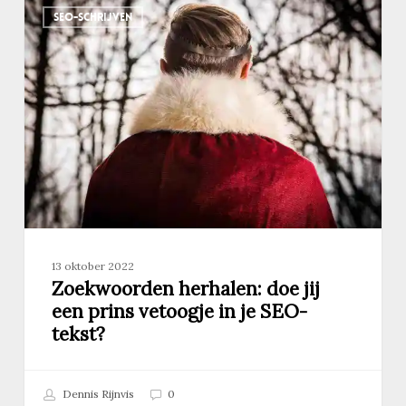
SEO-SCHRIJVEN
herhalen:
doe
jij
een
prins
vetoogje
in
je
SEO-
tekst?
13 oktober 2022
Zoekwoorden herhalen: doe jij
een prins vetoogje in je SEO-
tekst?
Dennis Rijnvis
0