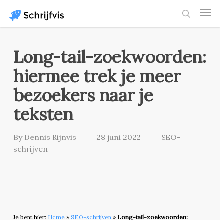
Skip
Men
to
search
main
content
Long-tail-zoekwoorden:
hiermee trek je meer
bezoekers naar je
teksten
By
Dennis Rijnvis
28 juni 2022
SEO-
schrijven
Je bent hier:
Home
»
SEO-schrijven
»
Long-tail-zoekwoorden: