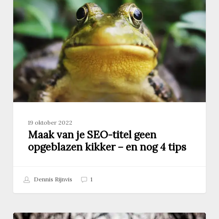
je
SEO-
titel
geen
opgeblazen
kikker
–
en
nog
4
tips
19 oktober 2022
Maak van je SEO-titel geen
opgeblazen kikker – en nog 4 tips
Dennis Rijnvis
1
Zoekwoorden