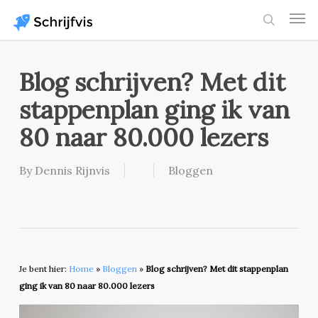
Skip
Men
to
search
main
content
Blog schrijven? Met dit
stappenplan ging ik van
80 naar 80.000 lezers
By
Dennis Rijnvis
Bloggen
Je bent hier:
Home
»
Bloggen
»
Blog schrijven? Met dit stappenplan
ging ik van 80 naar 80.000 lezers