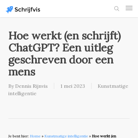
Skip
Men
to
search
main
content
Hoe werkt (en schrijft)
ChatGPT? Een uitleg
geschreven door een
mens
By
Dennis Rijnvis
1 mei 2023
Kunstmatige
intelligentie
Je bent hier:
Home
»
Kunstmatige intelligentie
»
Hoe werkt (en