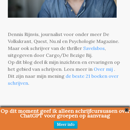
Dennis Rijnvis, journalist voor onder meer De
Volkskrant, Quest, Nu.nl en Psychologie Magazine.
Maar ook schrijver van de thriller
Savelsbos
,
uitgegeven door Cargo/De Bezige Bij.
Op dit blog deel ik mijn inzichten en ervaringen op
het gebied van schrijven. Lees meer in
Over mij
.
Dit zijn naar mijn mening
de beste 21 boeken over
schrijven
.
Op dit moment geef ik alleen schrijfcursussen over
X
Belangrijkste artikelen
ChatGPT voor groepen op aanvraag
Dit zijn de 22 beste boeken over schrijven
Meer info