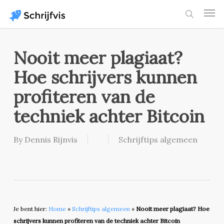
Skip
Men
to
search
main
content
Nooit meer plagiaat?
Hoe schrijvers kunnen
profiteren van de
techniek achter Bitcoin
By
Dennis Rijnvis
Schrijftips algemeen
Je bent hier:
Home
»
Schrijftips algemeen
»
Nooit meer plagiaat? Hoe
schrijvers kunnen profiteren van de techniek achter Bitcoin