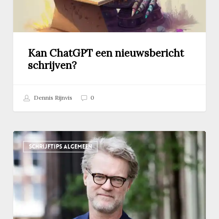
Kan ChatGPT een nieuwsbericht
schrijven?
Dennis Rijnvis
0
Podcast:
SCHRIJFTIPS ALGEMEEN
zo
werkt
en
schrijft
undercover-
journalist
Jeroen