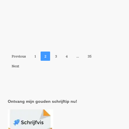
Previous
1
2
3
4
…
35
Next
Ontvang mijn gouden schrijftip nu!