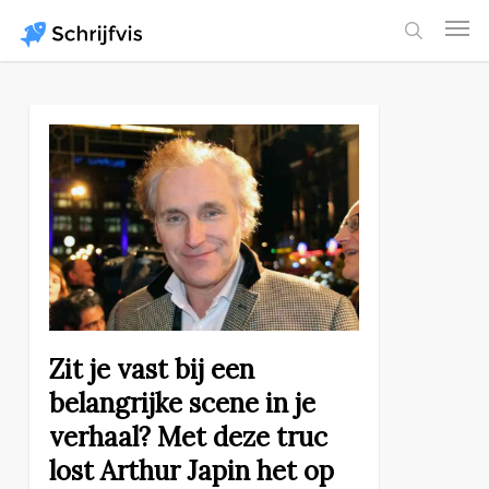
Skip
Men
to
search
main
content
Zit je vast bij een
belangrijke scene in je
verhaal? Met deze truc
lost Arthur Japin het op