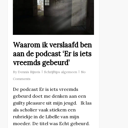
Waarom ik verslaafd ben
aan de podcast ‘Er is iets
vreemds gebeurd’
By
Dennis Rijnvis
Schrijftips algemeen
No
Comments
De podcast Er is iets vreemds
gebeurd doet me denken aan een
guilty pleasure uit mijn jeugd. Ik las
als scholier vaak stiekem een
rubriekje in de Libelle van mijn
moeder. De titel was Echt gebeurd.