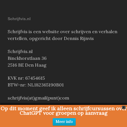
Schrijfvis.nl
Schrijfvis is een website over schrijven en verhalen
vertellen, opgericht door Dennis Rijnvis
Schrijfvis.nl
Binckhorstlaan 36
2516 BE Den Haag
KVK nr: 67454615
BTW-nr: NL182365190B01
schrijfvis(at)gmail(punt)com
Op dit moment geef ik alleen schrijfcursussen over
X
Deze website wordt gehost door Xel Media
ChatGPT voor groepen op aanvraag
Meer info