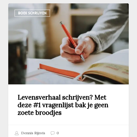
Levensverhaal
BOEK SCHRIJVEN
schrijven?
Met
deze
#1
vragenlijst
bak
je
geen
zoete
broodjes
Levensverhaal schrijven? Met
deze #1 vragenlijst bak je geen
zoete broodjes
Dennis Rijnvis
0