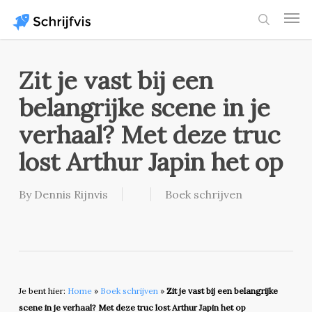
Skip
Men
to
search
main
content
Zit je vast bij een
belangrijke scene in je
verhaal? Met deze truc
lost Arthur Japin het op
By
Dennis Rijnvis
Boek schrijven
Je bent hier:
Home
»
Boek schrijven
»
Zit je vast bij een belangrijke
scene in je verhaal? Met deze truc lost Arthur Japin het op