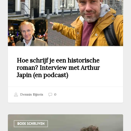
Interview
met
Arthur
Japin
(en
podcast)
Hoe schrijf je een historische
roman? Interview met Arthur
Japin (en podcast)
Dennis Rijnvis
0
Podcast
BOEK SCHRIJVEN
met