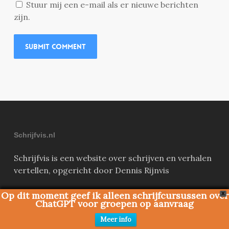
Stuur mij een e-mail als er nieuwe berichten
zijn.
Schrijfvis.nl
Schrijfvis is een website over schrijven en verhalen
vertellen, opgericht door Dennis Rijnvis
Schrijfvis.nl
Op dit moment geef ik alleen schrijfcursussen over
X
ChatGPT voor groepen op aanvraag
Binckhorstlaan 36
2516 BE Den Haag
Meer info