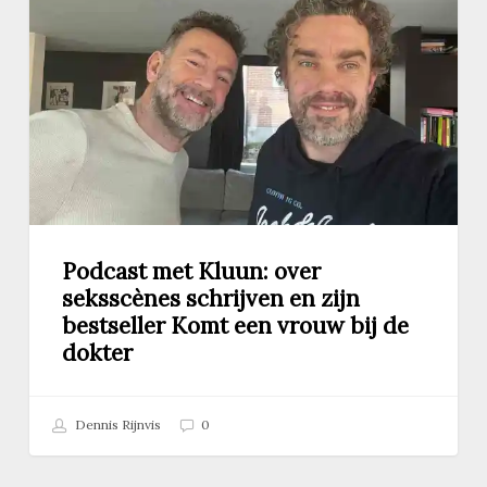
Kluun:
over
seksscènes
schrijven
en
zijn
bestseller
Komt
een
vrouw
bij
Podcast met Kluun: over
de
seksscènes schrijven en zijn
dokter
bestseller Komt een vrouw bij de
dokter
Dennis Rijnvis
0