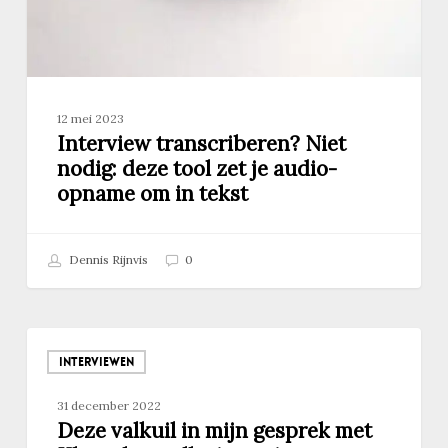
audio-
opname
om
in
tekst
12 mei 2023
Interview transcriberen? Niet
nodig: deze tool zet je audio-
opname om in tekst
Dennis Rijnvis
0
Deze
valkuil
INTERVIEWEN
in
31 december 2022
mijn
Deze valkuil in mijn gesprek met
gesprek