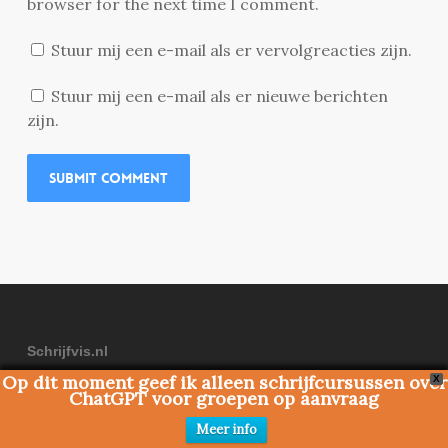
browser for the next time I comment.
Stuur mij een e-mail als er vervolgreacties zijn.
Stuur mij een e-mail als er nieuwe berichten
zijn.
Schrijfvis.nl
Op dit moment geef ik alleen schrijfcursussen over
X
Schrijfvis is een website over schrijven en verhalen
ChatGPT voor groepen op aanvraag
vertellen, opgericht door Dennis Rijnvis
Meer info