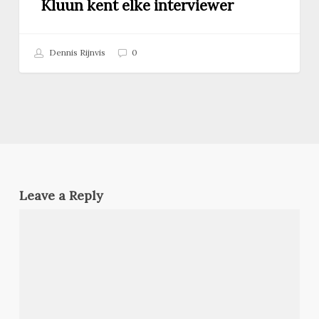
Kluun kent elke interviewer
met
Kluun
kent
Dennis Rijnvis
0
elke
interviewer
Leave a Reply