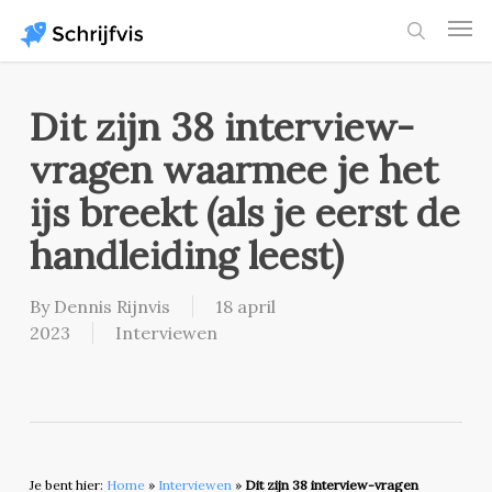
Skip
Men
to
search
main
content
Dit zijn 38 interview-
vragen waarmee je het
ijs breekt (als je eerst de
handleiding leest)
By
Dennis Rijnvis
18 april
2023
Interviewen
Je bent hier:
Home
»
Interviewen
»
Dit zijn 38 interview-vragen