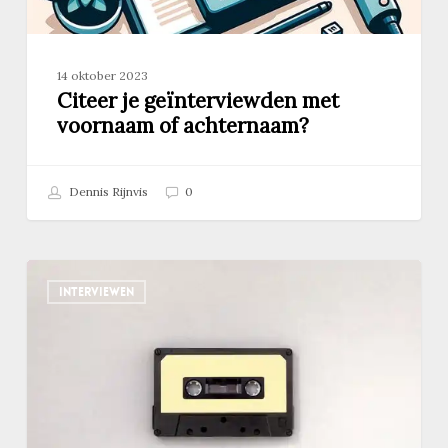
14 oktober 2023
Citeer je geïnterviewden met
voornaam of achternaam?
Dennis Rijnvis
0
Interview
INTERVIEWEN
transcriberen?
Niet
nodig:
deze
tool
zet
je