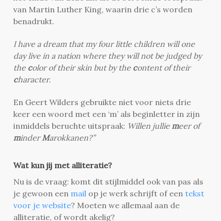
van Martin Luther King, waarin drie c’s worden
benadrukt.
I have a dream that my four little children will one
day live in a nation where they will not be judged by
the
c
olor of their skin but by the
c
ontent of their
c
haracter.
En Geert Wilders gebruikte niet voor niets drie
keer een woord met een ‘m’ als beginletter in zijn
inmiddels beruchte uitspraak:
Willen jullie
m
eer of
m
inder
M
arokkanen?”
Wat kun jij met alliteratie?
Nu is de vraag: komt dit stijlmiddel ook van pas als
je gewoon een
mail
op je werk schrijft of een
tekst
voor je website
? Moeten we allemaal aan de
alliteratie, of wordt akelig?