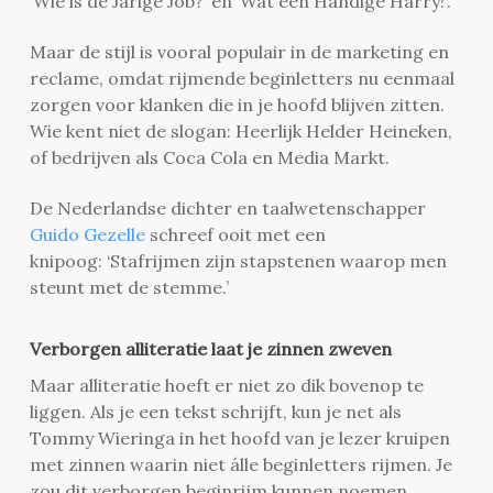
‘Wie is de Jarige Job?’ en ‘Wat een Handige Harry!’.
Maar de stijl is vooral populair in de marketing en
reclame, omdat rijmende beginletters nu eenmaal
zorgen voor klanken die in je hoofd blijven zitten.
Wie kent niet de slogan: Heerlijk Helder Heineken,
of bedrijven als Coca Cola en Media Markt.
De Nederlandse dichter en taalwetenschapper
Guido Gezelle
schreef ooit met een
knipoog: ‘Stafrijmen zijn stapstenen waarop men
steunt met de stemme.’
Verborgen alliteratie laat je zinnen zweven
Maar alliteratie hoeft er niet zo dik bovenop te
liggen. Als je een tekst schrijft, kun je net als
Tommy Wieringa in het hoofd van je lezer kruipen
met zinnen waarin niet álle beginletters rijmen. Je
zou dit verborgen beginrijm kunnen noemen.