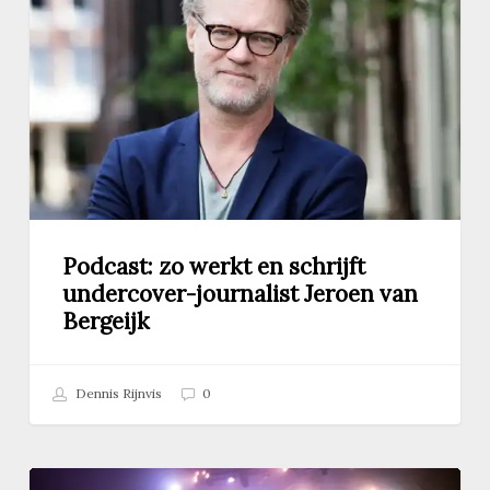
en
schrijft
undercover-
journalist
Jeroen
van
Bergeijk
Podcast: zo werkt en schrijft
undercover-journalist Jeroen van
Bergeijk
Dennis Rijnvis
0
Waarom