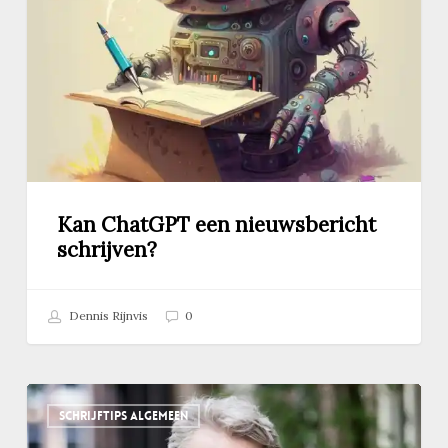
nieuwsbericht
schrijven?
Kan ChatGPT een nieuwsbericht
schrijven?
Dennis Rijnvis
0
Podcast:
SCHRIJFTIPS ALGEMEEN
zo
werkt