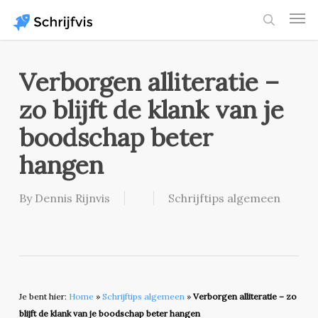
Skip
Men
to
search
main
content
Verborgen alliteratie –
zo blijft de klank van je
boodschap beter
hangen
By
Dennis Rijnvis
Schrijftips algemeen
Je bent hier:
Home
»
Schrijftips algemeen
»
Verborgen alliteratie – zo
blijft de klank van je boodschap beter hangen