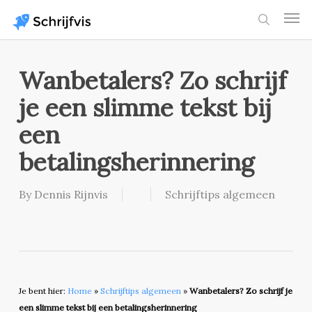
Skip
Men
to
search
main
content
Wanbetalers? Zo schrijf
je een slimme tekst bij
een
betalingsherinnering
By
Dennis Rijnvis
Schrijftips algemeen
Je bent hier:
Home
»
Schrijftips algemeen
»
Wanbetalers? Zo schrijf je
een slimme tekst bij een betalingsherinnering