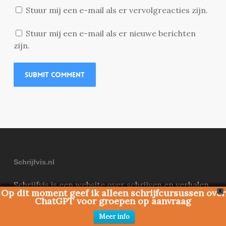
Stuur mij een e-mail als er vervolgreacties zijn.
Stuur mij een e-mail als er nieuwe berichten
zijn.
Schrijfvis.nl
Schrijfvis is een website over schrijven en verhalen
Op dit moment geef ik alleen schrijfcursussen over
X
vertellen, opgericht door Dennis Rijnvis
ChatGPT voor groepen op aanvraag
Meer info
Schrijfvis.nl