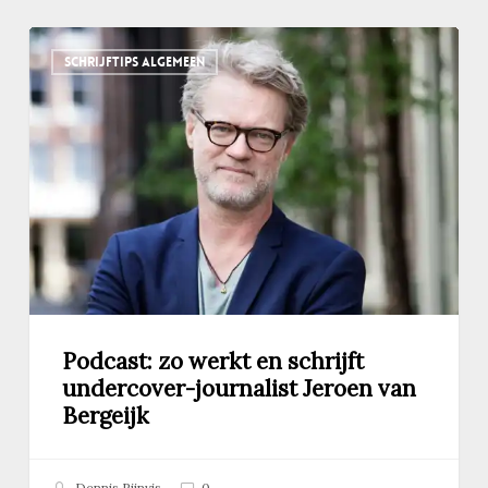
Podcast:
SCHRIJFTIPS ALGEMEEN
zo
werkt
en
schrijft
undercover-
journalist
Jeroen
van
Bergeijk
Podcast: zo werkt en schrijft
undercover-journalist Jeroen van
Bergeijk
Dennis Rijnvis
0