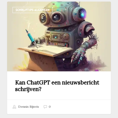
Kan
SCHRIJFTIPS ALGEMEEN
ChatGPT
een
nieuwsbericht
schrijven?
Kan ChatGPT een nieuwsbericht
schrijven?
Dennis Rijnvis
0