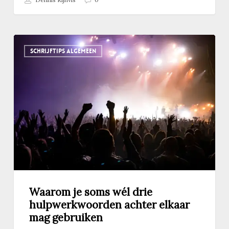
Waarom
SCHRIJFTIPS ALGEMEEN
je
soms
wél
drie
hulpwerkwoorden
achter
elkaar
mag
gebruiken
Waarom je soms wél drie
hulpwerkwoorden achter elkaar
mag gebruiken