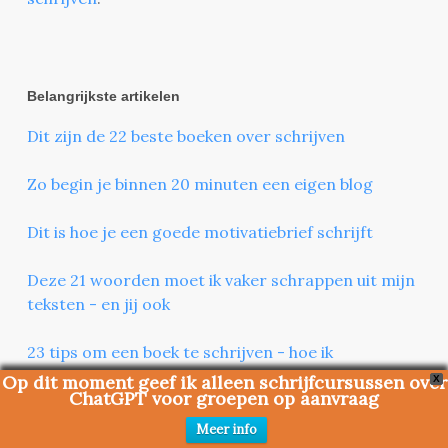
Belangrijkste artikelen
Dit zijn de 22 beste boeken over schrijven
Zo begin je binnen 20 minuten een eigen blog
Dit is hoe je een goede motivatiebrief schrijft
Deze 21 woorden moet ik vaker schrappen uit mijn
teksten - en jij ook
23 tips om een boek te schrijven - hoe ik
debuteerde met een thriller en waarom ik mijn
Op dit moment geef ik alleen schrijfcursussen over
X
ChatGPT voor groepen op aanvraag
tweede boek nooit afkreeg
Meer info