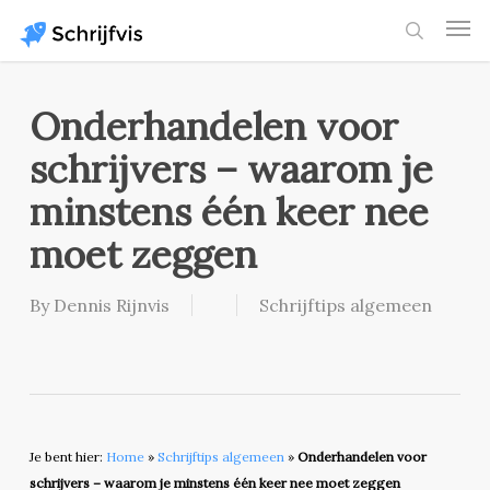
Skip
Men
to
search
main
content
Onderhandelen voor
schrijvers – waarom je
minstens één keer nee
moet zeggen
By
Dennis Rijnvis
Schrijftips algemeen
Je bent hier:
Home
»
Schrijftips algemeen
»
Onderhandelen voor
schrijvers – waarom je minstens één keer nee moet zeggen