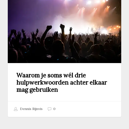
soms
wél
drie
hulpwerkwoorden
achter
elkaar
mag
gebruiken
Waarom je soms wél drie
hulpwerkwoorden achter elkaar
mag gebruiken
Dennis Rijnvis
0