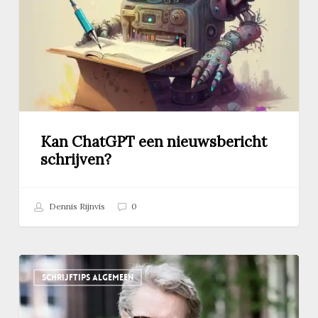
Kan ChatGPT een nieuwsbericht
schrijven?
Dennis Rijnvis
0
Podcast:
SCHRIJFTIPS ALGEMEEN
zo
werkt
en