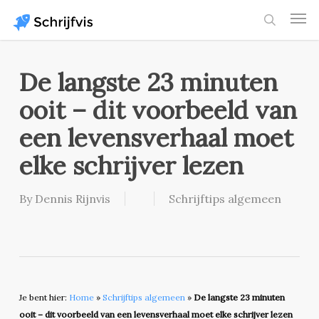
Skip
Men
to
search
main
content
De langste 23 minuten
ooit – dit voorbeeld van
een levensverhaal moet
elke schrijver lezen
By
Dennis Rijnvis
Schrijftips algemeen
Je bent hier:
Home
»
Schrijftips algemeen
»
De langste 23 minuten
ooit – dit voorbeeld van een levensverhaal moet elke schrijver lezen