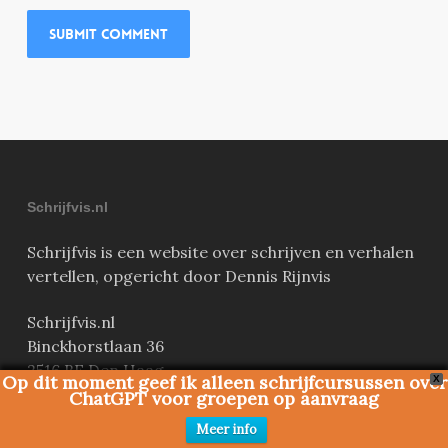
Schrijfvis.nl
Schrijfvis is een website over schrijven en verhalen
vertellen, opgericht door Dennis Rijnvis
Schrijfvis.nl
Binckhorstlaan 36
2516 BE Den Haag
Op dit moment geef ik alleen schrijfcursussen over
X
ChatGPT voor groepen op aanvraag
KVK nr: 67454615
Meer info
BTW-nr: NL182365190B01