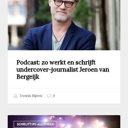
schrijft
undercover-
journalist
Jeroen
van
Bergeijk
Podcast: zo werkt en schrijft
undercover-journalist Jeroen van
Bergeijk
Dennis Rijnvis
0
Waarom
SCHRIJFTIPS ALGEMEEN
je