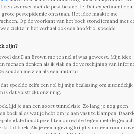
nt een zwerver met de pest besmette. Dat experiment zou
en grote pestepidemie ontstaan.
Het idee maakte me
scheen. Op de voorkant van het boek stond iemand met e
uwse ziekte in het verhaal ook een hoofdrol speelde.
k zijn?
evoel dat Dan Brown me te snel af was geweest. Mijn idee
n mensen denken als ik vlak na de verschijning van Infern
Ze zouden me zien als een imitator.
dat speelde zelfs een rol bij mijn beslissing om uiteindelijk
en is dat volstrekt onzinnig.
ek, lijd je aan een soort tunnelvisie.
Zo lang je nog geen
 een boek alles wat je hebt om je aan vast te klampen. Daar
bepalend.
Je houdt jezelf ten onrechte tegen met de gedach
rkt tot boek.
Als je een ingeving krijgt voor een roman ov