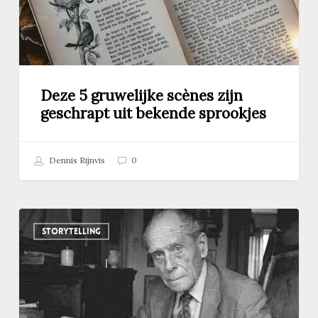
bekende
sprookjes
Deze 5 gruwelijke scènes zijn
geschrapt uit bekende sprookjes
Dennis Rijnvis
0
Hoe
STORYTELLING
Anton
Pieck
buiten
de
lijntjes