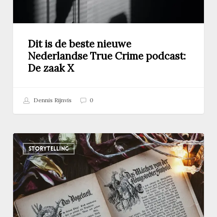
De
zaak
X
Dit is de beste nieuwe
Nederlandse True Crime podcast:
De zaak X
Dennis Rijnvis
0
Deze
STORYTELLING
5
gruwelijke
scènes
zijn
geschrapt
uit