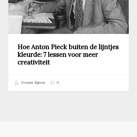
kleurde:
7
lessen
voor
meer
creativiteit
Hoe Anton Pieck buiten de lijntjes
kleurde: 7 lessen voor meer
creativiteit
Dennis Rijnvis
0