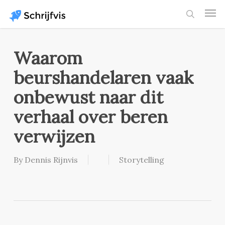
Skip
Men
to
search
main
content
Waarom
beurshandelaren vaak
onbewust naar dit
verhaal over beren
verwijzen
By
Dennis Rijnvis
Storytelling