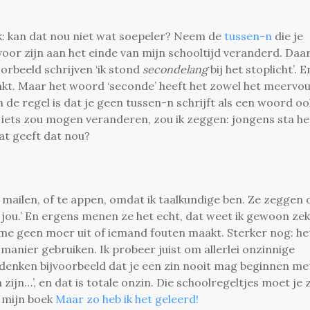
nk: kan dat nou niet wat soepeler? Neem de
tussen-n
die je
oor zijn aan het einde van mijn schooltijd veranderd. Daa
orbeeld schrijven ‘ik stond
secondelang
bij het stoplicht’. E
linkt. Maar het woord ‘seconde’ heeft het zowel het meervo
En de regel is dat je geen tussen-n schrijft als een woord oo
k iets zou mogen veranderen, zou ik zeggen: jongens sta he
at geeft dat nou?
 mailen, of te appen, omdat ik taalkundige ben. Ze zeggen 
 jou.’ En ergens menen ze het echt, dat weet ik gewoon zek
 me geen moer uit of iemand fouten maakt. Sterker nog: he
 manier gebruiken. Ik probeer juist om allerlei onzinnige
denken bijvoorbeeld dat je een zin nooit mag beginnen met ‘
zijn…’, en dat is totale onzin. Die schoolregeltjes moet je 
n mijn boek
Maar zo heb ik het geleerd!