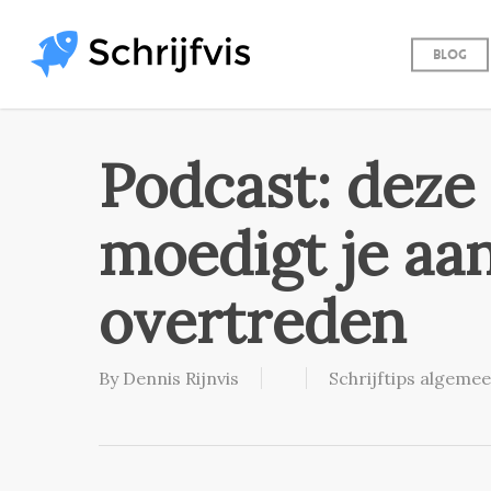
Skip
to
Blog
main
content
Podcast: deze
moedigt je aan
overtreden
By
Dennis Rijnvis
Schrijftips algeme