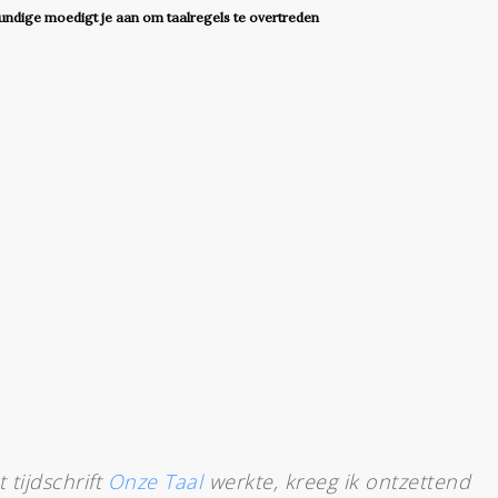
undige moedigt je aan om taalregels te overtreden
 tijdschrift
Onze Taal
werkte, kreeg ik ontzettend