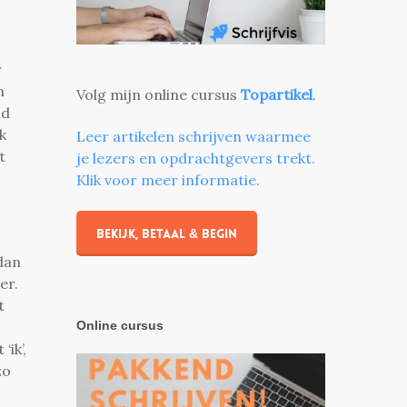
r
n
Volg mijn online cursus
Topartikel
.
ud
k
Leer artikelen schrijven waarmee
t
je lezers en opdrachtgevers trekt.
Klik voor meer informatie.
Bekijk, betaal & begin
dan
er.
t
Online cursus
ik’,
zo