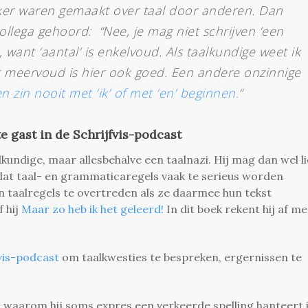
ker waren gemaakt over taal door anderen. Dan
llega gehoord: “Nee, je mag niet schrijven ‘
een
t, want ‘aantal’ is enkelvoud. Als taalkundige weet ik
et meervoud is hier ook goed. Een andere onzinnige
n zin nooit met ‘ik’ of met ‘en’ beginnen.
“
 gast in de Schrijfvis-podcast
lkundige, maar allesbehalve een taalnazi. Hij mag dan wel l
t dat taal- en grammaticaregels vaak te serieus worden
 taalregels te overtreden als ze daarmee hun tekst
 hij
Maar zo heb ik het geleerd!
In dit boek rekent hij af me
vis-podcast
om taalkwesties te bespreken, ergernissen te
t waarom hij soms expres een verkeerde spelling hanteert 