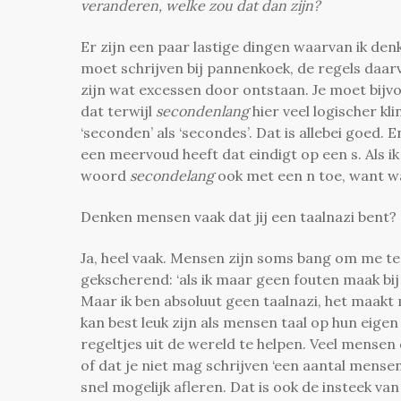
veranderen, welke zou dat dan zijn?
Er zijn een paar lastige dingen waarvan ik de
moet schrijven bij pannenkoek, de regels daarv
zijn wat excessen door ontstaan. Je moet bijvo
dat terwijl
secondenlang
hier veel logischer k
‘seconden’ als ‘secondes’. Dat is allebei goed. 
een meervoud heeft dat eindigt op een s. Als i
woord
secondelang
ook met een n toe, want w
Denken mensen vaak dat jij een taalnazi bent?
Ja, heel vaak. Mensen zijn soms bang om me te
gekscherend: ‘als ik maar geen fouten maak bij
Maar ik ben absoluut geen taalnazi, het maakt
kan best leuk zijn als mensen taal op hun eigen
regeltjes uit de wereld te helpen. Veel mensen 
of dat je niet mag schrijven ‘een aantal mensen 
snel mogelijk afleren. Dat is ook de insteek va