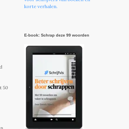
korte verhalen.
E-book: Schrap deze 99 woorden
id
t 50
in