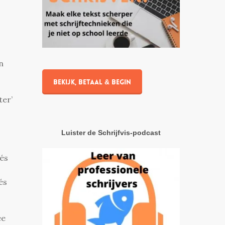
n
Bekijk, betaal & begin
ter’
Luister de Schrijfvis-podcast
hés
és
ee