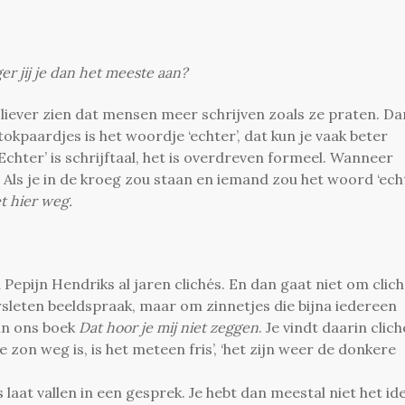
er jij je dan het meeste aan?
k liever zien dat mensen meer schrijven zoals ze praten. Da
okpaardjes is het woordje ‘echter’, dat kun je vaak beter
Echter’ is schrijftaal, het is overdreven formeel. Wanneer
? Als je in de kroeg zou staan en iemand zou het woord ‘ech
et hier weg.
epijn Hendriks al jaren clichés. En dan gaat niet om clic
rsleten beeldspraak, maar om zinnetjes die bijna iedereen
in ons boek
Dat hoor je mij niet zeggen
. Je vindt daarin clich
s de zon weg is, is het meteen fris’, ‘het zijn weer de donkere
 laat vallen in een gesprek. Je hebt dan meestal niet het id