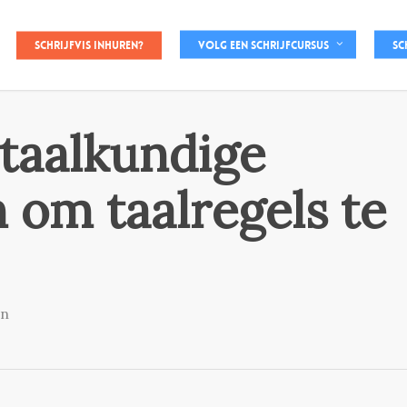
Schrijfvis inhuren?
Volg een schrijfcursus
Sc
 taalkundige
 om taalregels te
en