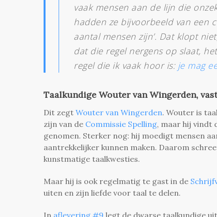
vaak mensen aan de lijn die onze
hadden ze bijvoorbeeld van een co
aantal mensen zijn’
. Dat klopt nie
dat die regel nergens op slaat, h
regel die ik vaak hoor is:
je mag ee
Taalkundige Wouter van Wingerden, vaste
Dit zegt
Wouter van Wingerden
. Wouter is taa
zijn van de
Commissie Spelling
, maar hij vind
genomen. Sterker nog: hij moedigt mensen aan
aantrekkelijker kunnen maken. Daarom schreef
kunstmatige taalkwesties.
Maar hij is ook regelmatig te gast in de
Schrijf
uiten en zijn liefde voor taal te delen.
In
aflevering #9
legt de dwarse taalkundige ui