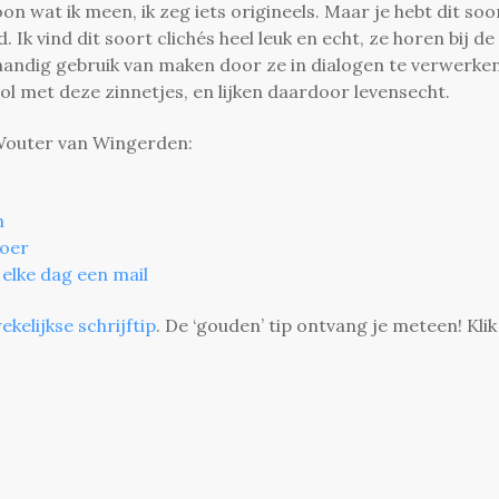
oon wat ik meen, ik zeg iets origineels. Maar je hebt dit soo
 Ik vind dit soort clichés heel leuk en echt, ze horen bij de
er handig gebruik van maken door ze in dialogen te verwerken.
 vol met deze zinnetjes, en lijken daardoor levensecht.
 Wouter van Wingerden:
en
loer
 elke dag een mail
ekelijkse schrijftip
. De ‘gouden’ tip ontvang je meteen! Klik