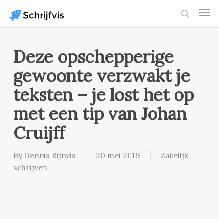
Skip
Men
to
search
main
content
Deze opschepperige
gewoonte verzwakt je
teksten – je lost het op
met een tip van Johan
Cruijff
By
Dennis Rijnvis
20 mei 2019
Zakelijk
schrijven