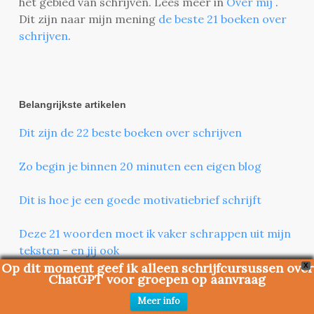
het gebied van schrijven. Lees meer in
Over mij
.
Dit zijn naar mijn mening
de beste 21 boeken over
schrijven
.
Belangrijkste artikelen
Dit zijn de 22 beste boeken over schrijven
Zo begin je binnen 20 minuten een eigen blog
Dit is hoe je een goede motivatiebrief schrijft
Deze 21 woorden moet ik vaker schrappen uit mijn
teksten - en jij ook
Op dit moment geef ik alleen schrijfcursussen over
X
ChatGPT voor groepen op aanvraag
23 tips om een boek te schrijven - hoe ik
debuteerde met een thriller en waarom ik mijn
Meer info