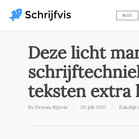
Skip
to
Blog
main
content
Deze licht ma
schrijftechnie
teksten extra
By
Dennis Rijnvis
20 juli 2017
Zakelijk