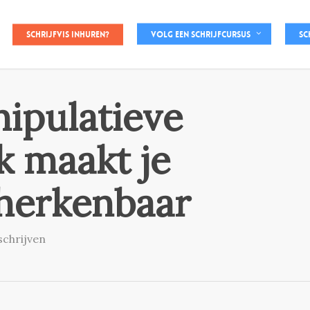
Schrijfvis inhuren?
Volg een schrijfcursus
Sc
nipulatieve
k maakt je
 herkenbaar
 schrijven