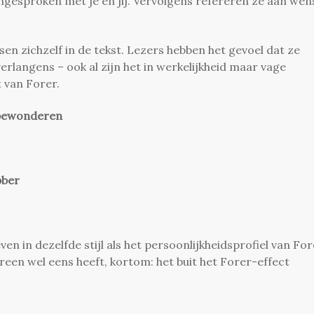
ngesproken met je en jij. Vervolgens refereren ze aan we
n zichzelf in de tekst. Lezers hebben het gevoel dat ze
rlangens – ook al zijn het in werkelijkheid maar vage
 van Forer.
n bewonderen
bber
en in dezelfde stijl als het persoonlijkheidsprofiel van For
ereen wel eens heeft, kortom: het buit het Forer-effect