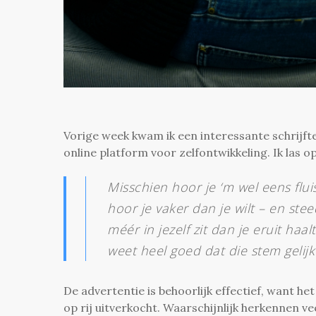
Vorige week kwam ik een interessante schrijft
online platform voor zelfontwikkeling. Ik las
Misschien hoor je ‘m wel eens fluis
hoor je vaker dan je wilt – en stee
méér in jezelf zit dan je eruit haal
weet heel goed dat die stem gelijk
De advertentie is behoorlijk effectief, want h
op rij uitverkocht. Waarschijnlijk herkennen v