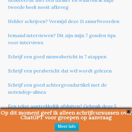
tweede boek nooit afkreeg
Helder schrijven? Vermijd deze 11 smurfwoorden
Iemand interviewen? Dit zijn mijn 7 gouden tips
voor interviews
Schrijf een goed nieuwsbericht in 7 stappen
Schrijf een persbericht dat wél wordt gelezen
Schrijf een goed achtergrondartikel met de
notendop-alinea
Een tekst aantrekkelijk afsluiten? Gebruik deze 5
Op dit moment geef ik alleen schrijfcursussen over
X
schrijftechnieken
ChatGPT voor groepen op aanvraag
Meer info
Beeldend schrijven? Vermijd deze 10 werkwoorden