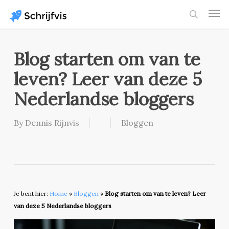
Skip
Men
to
search
main
content
Blog starten om van te
leven? Leer van deze 5
Nederlandse bloggers
By
Dennis Rijnvis
Bloggen
Je bent hier:
Home
»
Bloggen
»
Blog starten om van te leven? Leer
van deze 5 Nederlandse bloggers