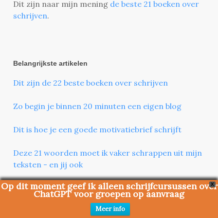
Dit zijn naar mijn mening
de beste 21 boeken over
schrijven
.
Belangrijkste artikelen
Dit zijn de 22 beste boeken over schrijven
Zo begin je binnen 20 minuten een eigen blog
Dit is hoe je een goede motivatiebrief schrijft
Deze 21 woorden moet ik vaker schrappen uit mijn
teksten - en jij ook
Op dit moment geef ik alleen schrijfcursussen over
X
23 tips om een boek te schrijven - hoe ik
ChatGPT voor groepen op aanvraag
debuteerde met een thriller en waarom ik mijn
Meer info
tweede boek nooit afkreeg