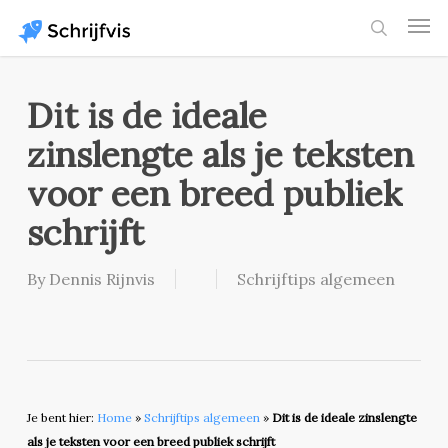
Skip
Men
to
search
main
content
Dit is de ideale
zinslengte als je teksten
voor een breed publiek
schrijft
By
Dennis Rijnvis
Schrijftips algemeen
Je bent hier:
Home
»
Schrijftips algemeen
»
Dit is de ideale zinslengte
als je teksten voor een breed publiek schrijft