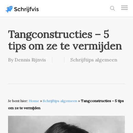
Skip
Men
to
search
main
content
Tangconstructies – 5
tips om ze te vermijden
By
Dennis Rijnvis
Schrijftips algemeen
Je bent hier:
Home
»
Schrijftips algemeen
»
Tangconstructies – 5 tips
om ze te vermijden