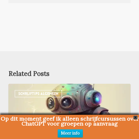
Related Posts
Kan
SCHRIJFTIPS ALGEMEEN
ChatGPT
een
nieuwsbericht
schrijven?
Op dit moment geef ik alleen schrijfcursussen over
X
ChatGPT voor groepen op aanvraag
Meer info