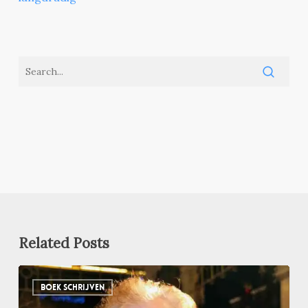
Related Posts
Zit
BOEK SCHRIJVEN
je
vast