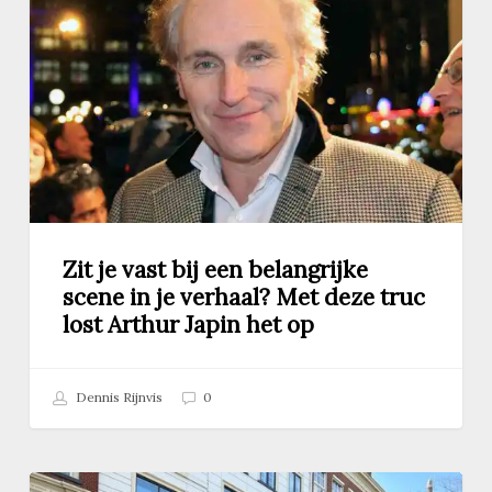
bij
een
belangrijke
scene
in
je
verhaal?
Met
deze
truc
Zit je vast bij een belangrijke
lost
scene in je verhaal? Met deze truc
Arthur
lost Arthur Japin het op
Japin
het
op
Dennis Rijnvis
0
Hoe