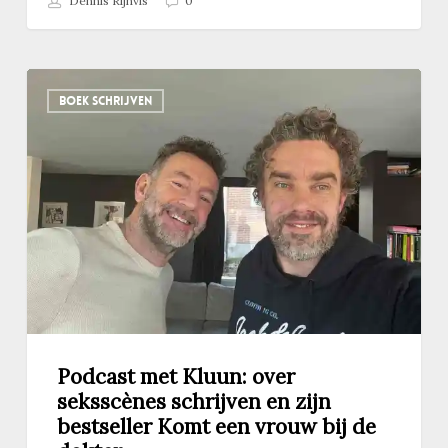
Dennis Rijnvis
0
Podcast
BOEK SCHRIJVEN
met
Kluun:
over
seksscènes
schrijven
en
zijn
bestseller
Komt
een
vrouw
bij
Podcast met Kluun: over
de
seksscènes schrijven en zijn
dokter
bestseller Komt een vrouw bij de