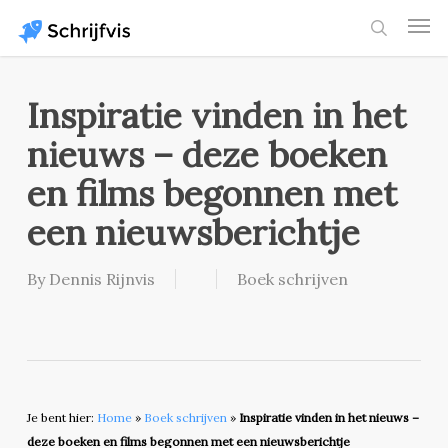
Skip
Men
to
search
main
content
Inspiratie vinden in het
nieuws – deze boeken
en films begonnen met
een nieuwsberichtje
By
Dennis Rijnvis
Boek schrijven
Je bent hier:
Home
»
Boek schrijven
»
Inspiratie vinden in het nieuws –
deze boeken en films begonnen met een nieuwsberichtje