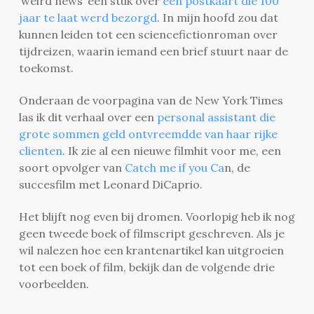
‘weird news’ een stuk over
een postkaart die 100
jaar te laat werd bezorgd
. In mijn hoofd zou dat
kunnen leiden tot een sciencefictionroman over
tijdreizen, waarin iemand een brief stuurt naar de
toekomst.
Onderaan de voorpagina van de New York Times
las ik dit verhaal over een
personal
assistant die
grote sommen geld ontvreemdde van haar rijke
clienten
. Ik zie al een nieuwe filmhit voor me, een
soort opvolger van
Catch me if you Ca
n, de
succesfilm met Leonard DiCaprio.
Het blijft nog even bij dromen. Voorlopig heb ik nog
geen tweede boek of filmscript geschreven. Als je
wil nalezen hoe een krantenartikel kan uitgroeien
tot een boek of film, bekijk dan de volgende drie
voorbeelden.