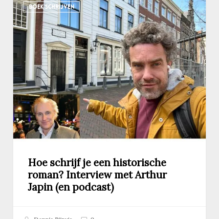
BOEK SCHRIJVEN
schrijf
je
een
historische
roman?
Interview
met
Arthur
Japin
(en
podcast)
Hoe schrijf je een historische
roman? Interview met Arthur
Japin (en podcast)