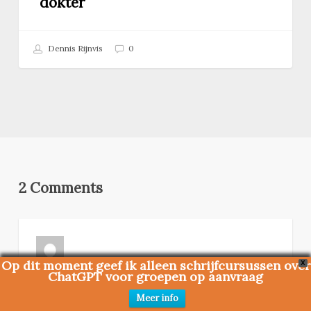
dokter
Dennis Rijnvis
0
2 Comments
Op dit moment geef ik alleen schrijfcursussen over
X
ChatGPT voor groepen op aanvraag
Freddy Was
schreef:
21 april 2021 om 18:26
Meer info
Hallo. Boeiend artikel over het schrijven van