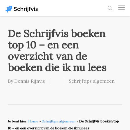
Skip
Men
to
search
main
content
De Schrijfvis boeken
top 10 – en een
overzicht van de
boeken die ik nu lees
By
Dennis Rijnvis
Schrijftips algemeen
Je bent hier:
Home
»
Schrijftips algemeen
»
De Schrijfvis boeken top
10 – en een overzicht van de boeken die ik nu lees