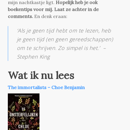
mijn nachtkastje ligt.
Hopelijk heb je ook
boekentips voor mij. Laat ze achter in de
comments.
En denk eraan:
‘Als je geen tijd hebt om te lezen, heb
je geen tijd (en geen gereedschappen)
om te schrijven. Zo simpel is het.’ –
Stephen King
Wat ik nu lees
The immortalists – Choe Benjamin