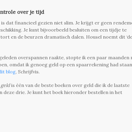
trole over je tijd
 is dat financieel gezien niet slim. Je krijgt er geen rende
eschikking. Je kunt bijvoorbeeld besluiten om een tijdje te
tort en de beurzen dramatisch dalen. Housel noemt dit ‘d
ar geleden overspannen raakte, stopte ik een paar maanden
 doen, omdat ik genoeg geld op een spaarrekening had staan.
it blog
, Schrijfvis.
 geld
is één van de beste boeken over geld die ik de laatste
n deze drie. Je kunt het boek hieronder bestellen in het