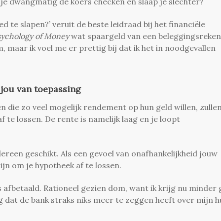
ga je dwangmatig de koers checken en slaap je slechter?
d te slapen?’ veruit de beste leidraad bij het financiële
sychology of Money
wat spaargeld van een beleggingsreken
, maar ik voel me er prettig bij dat ik het in noodgevallen
 jou van toepassing
n die zo veel mogelijk rendement op hun geld willen, zullen
 te lossen. De rente is namelijk laag en je loopt
dereen geschikt. Als een gevoel van onafhankelijkheid jouw
 zijn om je hypotheek af te lossen.
is afbetaald. Rationeel gezien dom, want ik krijg nu minder 
g dat de bank straks niks meer te zeggen heeft over mijn h