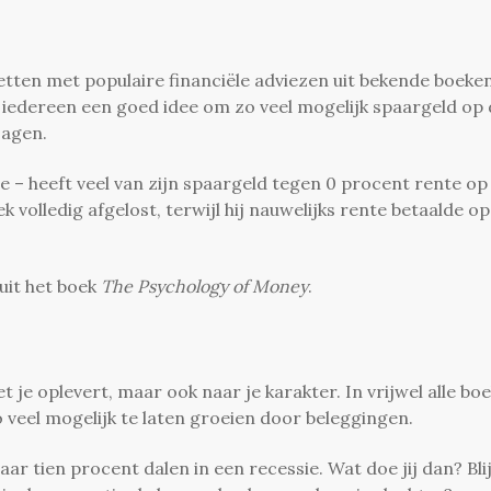
tten met populaire financiële adviezen uit bekende boeke
r iedereen een goed idee om zo veel mogelijk spaargeld op
jagen.
ge – heeft veel van zijn spaargeld tegen 0 procent rente op
 volledig afgelost, terwijl hij nauwelijks rente betaalde op
 uit het boek
The Psychology of Money
.
het je oplevert, maar ook naar je karakter. In vrijwel alle bo
o veel mogelijk te laten groeien door beleggingen.
 tien procent dalen in een recessie. Wat doe jij dan? Blij