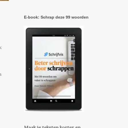
E-book: Schrap deze 99 woorden
k
n
Maak je teksten korter en