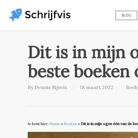
Skip
to
Blog
main
content
Dit is in mijn
beste boeken 
By
Dennis Rijnvis
18 maart 2022
Boek
Je bent hier:
Home
»
Boeken
»
Dit is in mijn ogen één van de b