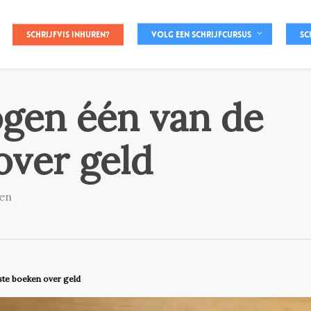
Schrijfvis inhuren?
Volg een schrijfcursus
Sc
 ogen één van de
over geld
en
este boeken over geld