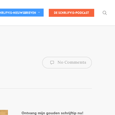
sea
De Schrijfvis-podcast
hrijfvis-nieuwsbrieven
No Comments
Ontvang mijn gouden schrijftip nu!