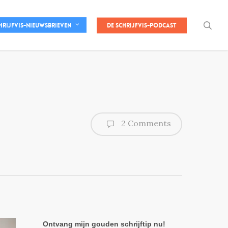
sea
De Schrijfvis-podcast
hrijfvis-nieuwsbrieven
2 Comments
Ontvang mijn gouden schrijftip nu!