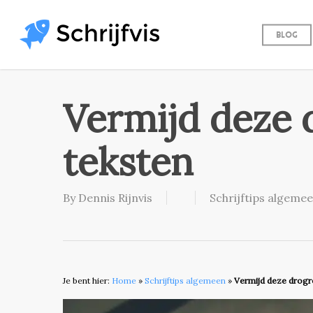
Skip
to
Blog
main
content
Vermijd deze 
teksten
By
Dennis Rijnvis
Schrijftips algeme
Je bent hier:
Home
»
Schrijftips algemeen
»
Vermijd deze drogre