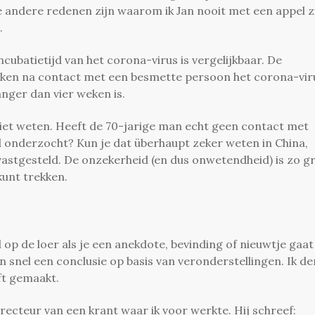
e andere redenen zijn waarom ik Jan nooit met een appel z
).
cubatietijd van het corona-virus is vergelijkbaar. De
eken na contact met een besmette persoon het corona-vir
langer dan vier weken is.
iet weten. Heeft de 70-jarige man echt geen contact met
onderzocht? Kun je dat überhaupt zeker weten in China,
astgesteld. De onzekerheid (en dus onwetendheid) is zo g
 kunt trekken.
op de loer als je een anekdote, bevinding of nieuwtje gaat
an snel een conclusie op basis van veronderstellingen. Ik de
ft gemaakt.
irecteur van een krant waar ik voor werkte. Hij schreef: