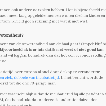
kunnen ook andere oorzaken hebben. Het is bijvoorbeeld ni
assen meer laag opgeleide mensen wonen die hun kinderen
tom: ik hield geen rekening met wat ik niet wist.
wetendheid?
nt van de onwetendheid aan de haal gaat? Simpel: blijf bi
bijvoorbeeld af: is er iets dat ik niet weet of niet goed kan
band wil leggen, benadruk dan dat het een veronderstelling 
usie.
atietijd over corona al snel door de kop te veranderen:
 ziek, dubbele van incubatietijd
. In het bericht wordt de
perkt tot die ene 70-jarige man.
iet waarschijnlijk is dat de incubatietijd bij alle patiënten 
RIVM, dat benadrukt dat onderzoek onder tienduizenden
elijk twee weken is.