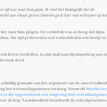
or vijf uur naar huis gaan. Ik vind het belangrijk dat de
eeld aan elkaar geven Daarom ga ik hier wat scherper op let
erder naar huis gingen. De werkdruk was zo hoog dat bijna
rken. Die tijd probeerden veel redactieleden een beetje te
 lieten versloffen. In zijn mail nam hij simpelweg aan d
onderzoek deed.
noeg schuldig gemaakt aan het argument van de onwetendheid
nlang het wetenschapsnieuws versloeg. Neem dit
bericht ove
deren die opgroeiden in een omgeving met veel uitlaatgass
 voor de kop: ‘Luchtkwaliteit beïnvloedt de schoolprestaties