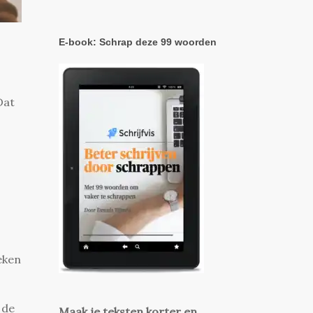
E-book: Schrap deze 99 woorden
Dat
eken
 de
Maak je teksten korter en