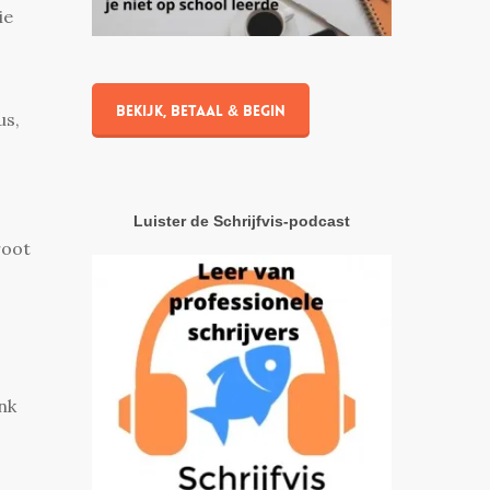
ie
Bekijk, betaal & begin
us,
Luister de Schrijfvis-podcast
root
nk