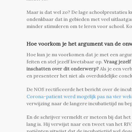
Maar is dat wel zo? De lage schoolprestaties 
ondenkbaar dat in gebieden met veel uitlaatg
minder stimuleren om te leren voor school. Kor
Hoe voorkom je het argument van de on
Hoe kun je nu voorkomen dat je met een argume
feiten en stel jezelf kwetsbaar op.
Vraag jezelf 
inschatten over dit onderwerp?
Als je een ver
en presenteer het niet als overduidelijke concl
De NOS rectificeerde het bericht over de incub
Corona-patient werd mogelijk pas na vier weken
verwijzing naar de langere incubatietijd nu be
En de schrijver vermeldt er meteen bij dat het n
lang is. Hij verwijst naar een tweet van het 
patiënten uitwijst dat de incubatietijd wel deg