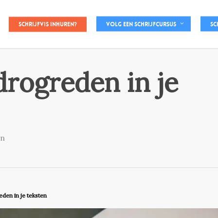
Schrijfvis inhuren?
Volg een schrijfcursus
Sc
drogreden in je
en
den in je teksten