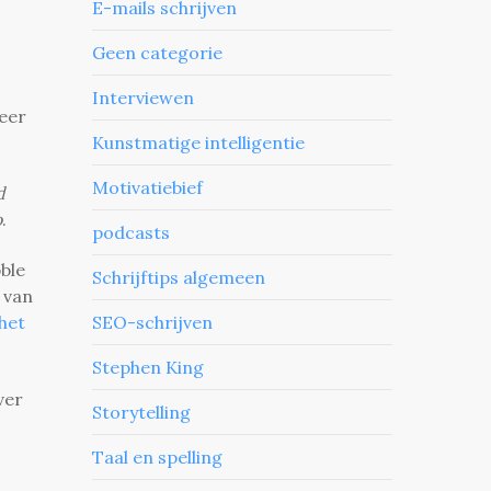
E-mails schrijven
Geen categorie
Interviewen
meer
Kunstmatige intelligentie
Motivatiebief
d
o
.
podcasts
bble
Schrijftips algemeen
 van
het
SEO-schrijven
Stephen King
ver
Storytelling
Taal en spelling