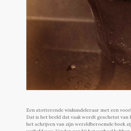
Een stotterende wiskundeleraar met een voorli
Dat is het beeld dat vaak wordt geschetst van L
het schrijven van zijn wereldberoemde boek zij
verliefd was. Verder zou hij het verhaal hebb