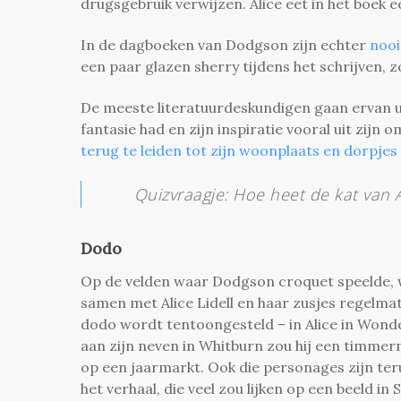
drugsgebruik verwijzen. Alice eet in het boek 
In de dagboeken van Dodgson zijn echter
nooi
een paar glazen sherry tijdens het schrijven, zo b
De meeste literatuurdeskundigen gaan ervan ui
fantasie had en zijn inspiratie vooral uit zijn
terug te leiden tot zijn woonplaats en dorpjes 
Quizvraagje: Hoe heet de kat van
Dodo
Op de velden waar Dodgson croquet speelde, wa
samen met Alice Lidell en haar zusjes regelm
dodo wordt tentoongesteld – in Alice in Wond
aan zijn neven in Whitburn zou hij een timme
op een jaarmarkt. Ook die personages zijn teru
het verhaal, die veel zou lijken op een beeld i