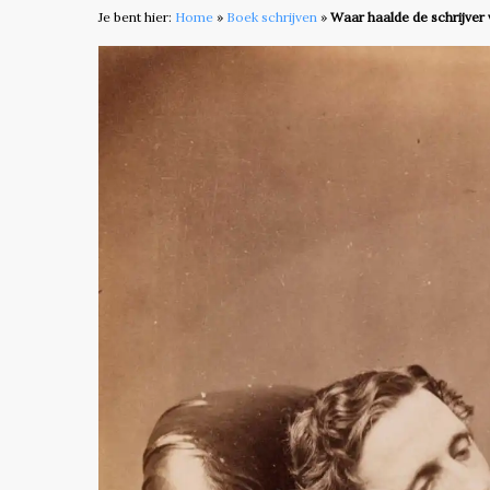
Je bent hier:
Home
»
Boek schrijven
»
Waar haalde de schrijver 