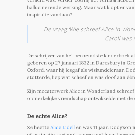
hallucinerende werking. Maar wat klopt er van 
inspiratie vandaan?
De vraag ‘Wie schreef Alice in Wo
Caroll was
De schrijver van het beroemdste kinderboek al
geboren op 27 januari 1832 in Daresbury in Gr
Oxford, waar hij lesgaf als wiskundeleraar. D
stotterde, liep wat scheef en was doof aan één
Zijn meesterwerk Alice in Wonderland schreef hi
opmerkelijke vriendschap ontwikkelde met de 
De echte Alice?
Ze heette
Alice Lidell
en was 11 jaar. Dodgson n
uitjes in zijn roeiboot samen met haar twee z