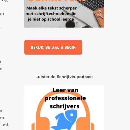
oor
t
Bekijk, betaal & begin
zo
de
Luister de Schrijfvis-podcast
en
een
 het