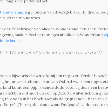
een ‘magische paddenstoel’.
t aanwijzingen
gevonden van drugsgebruik. Hij dronk hoog
lijkt uit zijn notities.
t dat de schrijver van Alice in Wonderland een zeer leven
 omgeving haalde. Veel personages uit Alice in Wonderland
zi
in de buurt
.
 Alice Wonderland? (antwoord onderaan de tekst)
ren bijvoorbeeld witte konijnen uitgezet. Verder bezocht
atig het universiteitsmuseum van Oxford waar een opgezet
erland komt een pijp rokende dodo voor. Tijdens een bezo
rman hebben ontmoet en een opgezette walvis hebben gezi
g te vinden in het boek. Net als de grijnzende Cheshire Cat
n St. Peter’s Church, de plaats waar Dodgson’s vader rector 