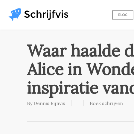
Skip
to
Blog
main
content
Waar haalde d
Alice in Wonde
inspiratie va
By
Dennis Rijnvis
Boek schrijven