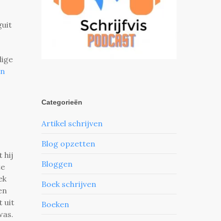
uit
dige
jn
Categorieën
Artikel schrijven
Blog opzetten
 hij
Bloggen
te
ek
Boek schrijven
en
 uit
Boeken
was.