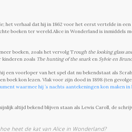
 het verhaal dat hij in 1862 voor het eerst vertelde in een
ochte boeken ter wereld.Alice in Wonderland is inmiddels 
eer boeken, zoals het vervolg T
rough the looking glass an
r kinderen zoals
The hunting of the snark
en
Sylvie en Brun
hij een voorloper van het spel dat nu bekendstaat als Scra
en boek kon lezen. Vlak voor zijn dood in 1898 (ten gevolge
rument waarmee hij ’s nachts aantekeningen kon maken in 
lijk altijd bekend blijven staan als Lewis Caroll, de schrij
hoe heet de kat van Alice in Wonderland?