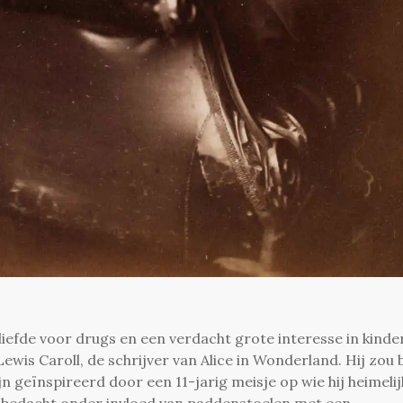
efde voor drugs en een verdacht grote interesse in kinde
ewis Caroll, de schrijver van Alice in Wonderland. Hij zou b
n geïnspireerd door een 11-jarig meisje op wie hij heimelij
en bedacht onder invloed van paddenstoelen met een