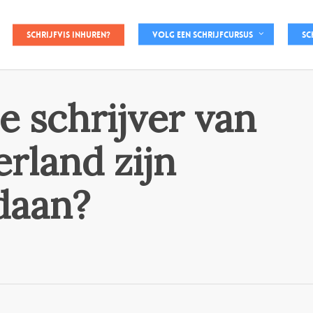
Schrijfvis inhuren?
Volg een schrijfcursus
Sc
e schrijver van
rland zijn
ndaan?