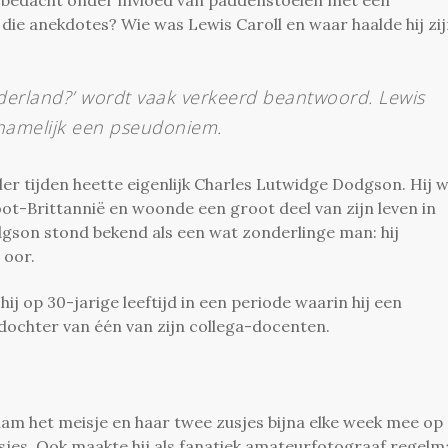
die anekdotes? Wie was Lewis Caroll en waar haalde hij zi
nderland?’ wordt vaak verkeerd beantwoord. Lewis
 namelijk een pseudoniem.
ler tijden heette eigenlijk Charles Lutwidge Dodgson. Hij 
oot-Brittannië en woonde een groot deel van zijn leven in
odgson stond bekend als een wat zonderlinge man: hij
 oor.
j op 30-jarige leeftijd in een periode waarin hij een
dochter van één van zijn collega-docenten.
am het meisje en haar twee zusjes bijna elke week mee op
usjes. Ook maakte hij als fanatiek amateurfotograaf regelm