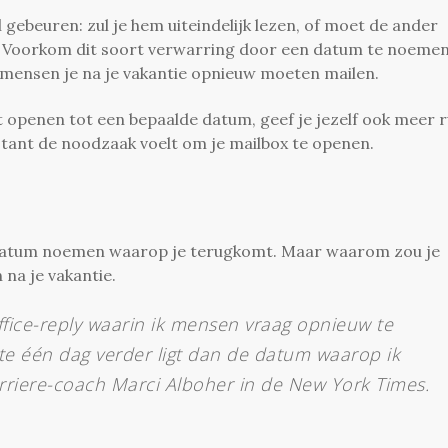
l gebeuren: zul je hem uiteindelijk lezen, of moet de ander
e? Voorkom dit soort verwarring door een datum te noeme
at mensen je na je vakantie opnieuw moeten mailen.
ult openen tot een bepaalde datum, geef je jezelf ook meer r
onstant de noodzaak voelt om je mailbox te openen.
 de datum noemen waarop je terugkomt. Maar waarom zou je
 na je vakantie.
-office-reply waarin ik mensen vraag opnieuw te
e één dag verder ligt dan de datum waarop ik
carriere-coach Marci Alboher in de New York Times.