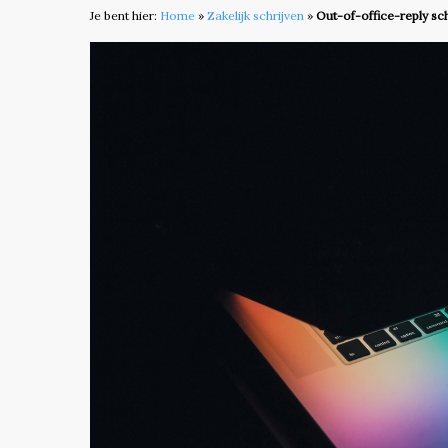
Je bent hier:
Home
»
Zakelijk schrijven
»
Out-of-office-reply sch