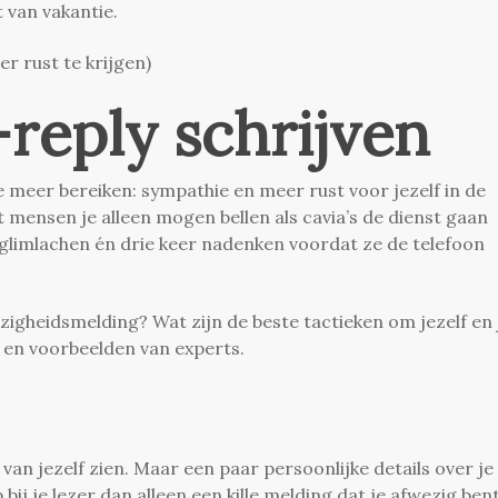
 van vakantie.
r rust te krijgen)
-reply schrijven
 meer bereiken: sympathie en meer rust voor jezelf in de
t mensen je alleen mogen bellen als cavia’s de dienst gaan
glimlachen én drie keer nadenken voordat ze de telefoon
gheidsmelding? Wat zijn de beste tactieken om jezelf en 
 en voorbeelden van experts.
s van jezelf zien. Maar een paar persoonlijke details over je 
 je lezer dan alleen een kille melding dat je afwezig bent