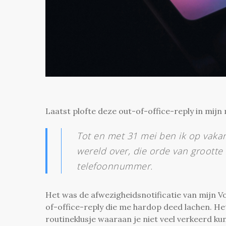
Laatst plofte deze out-of-office-reply in mijn 
Tot en met 31 mei ben ik op vaka
wereld over, die orde van grootte
telefoonnummer.
Het was de afwezigheidsnotificatie van mijn Vo
of-office-reply die me hardop deed lachen. Het
routineklusje waaraan je niet veel verkeerd ku