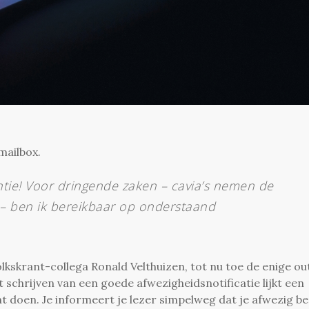
mailbox.
ntie! Voor dringende zaken – cavia’s nemen de
 – ben ik bereikbaar op onderstaand
lkskrant-collega Ronald Velthuizen, tot nu toe de enige ou
 schrijven van een goede afwezigheidsnotificatie lijkt een
nt doen. Je informeert je lezer simpelweg dat je afwezig b