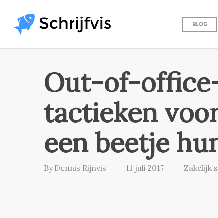
Skip
to
Blog
main
content
Out-of-office-
tactieken voo
een beetje h
By
Dennis Rijnvis
11 juli 2017
Zakelijk 