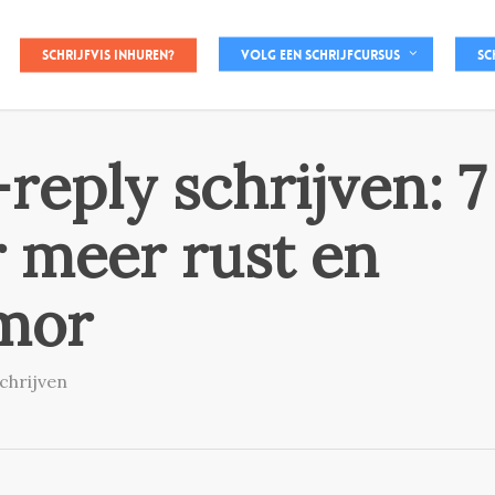
Schrijfvis inhuren?
Volg een schrijfcursus
Sc
reply schrijven: 7
r meer rust en
umor
schrijven