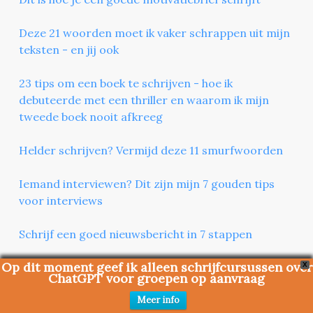
Deze 21 woorden moet ik vaker schrappen uit mijn
teksten - en jij ook
23 tips om een boek te schrijven - hoe ik
debuteerde met een thriller en waarom ik mijn
tweede boek nooit afkreeg
Helder schrijven? Vermijd deze 11 smurfwoorden
Iemand interviewen? Dit zijn mijn 7 gouden tips
voor interviews
Schrijf een goed nieuwsbericht in 7 stappen
Op dit moment geef ik alleen schrijfcursussen over
Schrijf een persbericht dat wél wordt gelezen
X
ChatGPT voor groepen op aanvraag
Schrijf een goed achtergrondartikel met de
Meer info