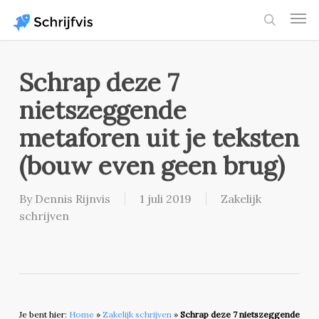
Skip
Men
to
search
main
content
Schrap deze 7
nietszeggende
metaforen uit je teksten
(bouw even geen brug)
By
Dennis Rijnvis
1 juli 2019
Zakelijk
schrijven
Je bent hier:
Home
»
Zakelijk schrijven
»
Schrap deze 7 nietszeggende